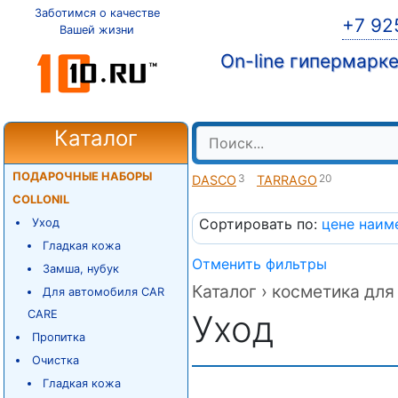
Заботимся о качестве
+7 92
Вашей жизни
On-line гипермарк
Каталог
ПОДАРОЧНЫЕ НАБОРЫ
3
20
DASCO
TARRAGO
COLLONIL
Сортировать по:
цене
наим
Уход
Гладкая кожа
Отменить фильтры
Замша, нубук
Каталог ›
косметика для 
Для автомобиля CAR
CARE
Уход
Пропитка
Очистка
Гладкая кожа