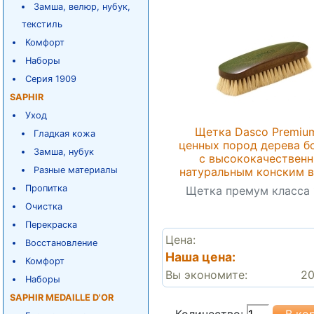
Замша, велюр, нубук,
текстиль
Комфорт
Наборы
Серия 1909
SAPHIR
Уход
Щетка Dasco Premiu
Гладкая кожа
ценных пород дерева б
Замша, нубук
с высококачествен
Разные материалы
натуральным конским 
Пропитка
Щетка премум класса 
Очистка
Перекраска
Цена:
Восстановление
Наша цена:
Комфорт
Вы экономите:
20
Наборы
SAPHIR MEDAILLE D'OR
Количество: