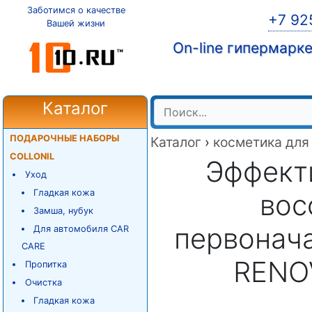
Заботимся о качестве
+7 92
Вашей жизни
On-line гипермарк
Каталог
ПОДАРОЧНЫЕ НАБОРЫ
Каталог
›
косметика для
COLLONIL
Эффект
Уход
Гладкая кожа
вос
Замша, нубук
первонача
Для автомобиля CAR
CARE
RENO
Пропитка
Очистка
Гладкая кожа