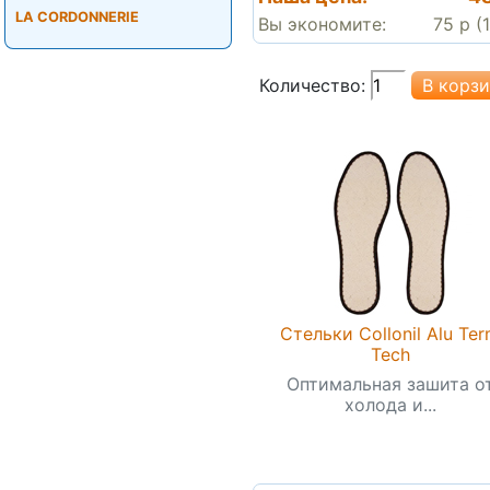
LA CORDONNERIE
Вы экономите:
75 р (
Количество:
Стельки Collonil Alu Te
Tech
Оптимальная зашита о
холода и...