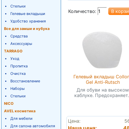
Стельки
Количество:
Гелевые вкладыши
Удобство хранения
Все для замши и нубука
Средства
Аксессуары
TARRAGO
Уход
Пропитка
Очистка
Гелевый вкладыш Collon
Восстановление
Gel Anti-Rutsch
Наборы
Для обуви на высоком
каблуке. Предохраняет..
Стельки
NICO
AVEL косметика
Для мебели
Цена:
5
Для салона автомобиля
Наша цена:
48