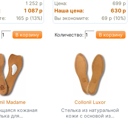
1 252 р
Цена:
699 р
:
1 087 р
Наша цена:
630 р
те:
165 р (13%)
Вы экономите:
69 р (10%)
Количество:
onil Madame
Collonil Luxor
щаяся кожаная
Стелька из натуральной
ька для...
кожи с основой из...