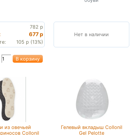
782 р
:
677 р
Нет в наличии
те:
105 р (13%)
и из овечьей
Гелевый вкладыш Collonil
риносов Collonil
Gel Pelotte