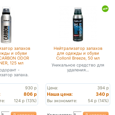
затор запахов
Нейтрализатор запахов
ежды и обуви
для одежды и обуви
l CARBON ODOR
Collonil Breeze, 50 мл
ER, 125 мл
Уникальное средство для
одорант -
удаления...
изатор запаха.
930 р
Цена:
394 р
:
806 р
Наша цена:
340 р
те:
124 р (13%)
Вы экономите:
54 р (14%)
Количество: