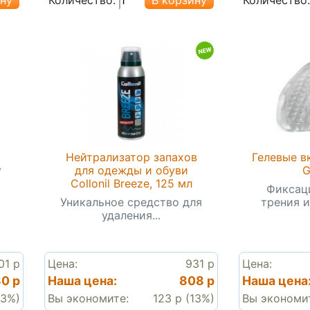
Нейтрализатор запахов
Гелевые в
y
для одежды и обуви
G
Collonil Breeze, 125 мл
Фиксаци
Уникальное средство для
трения и
удаления...
01 р
Цена:
931 р
Цена:
0 р
Наша цена:
808 р
Наша цена
13%)
Вы экономите:
123 р (13%)
Вы экономи