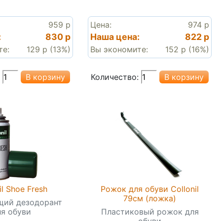
959 р
Цена:
974 р
:
830 р
Наша цена:
822 р
те:
129 р (13%)
Вы экономите:
152 р (16%)
Количество:
il Shoe Fresh
Рожок для обуви Collonil
79см (ложка)
ий дезодорант
ля обуви
Пластиковый рожок для
обуви