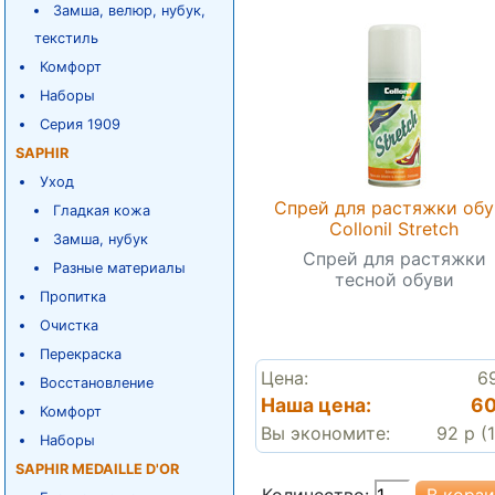
Замша, велюр, нубук,
текстиль
Комфорт
Наборы
Серия 1909
SAPHIR
Уход
Спрей для растяжки обу
Гладкая кожа
Collonil Stretch
Замша, нубук
Спрей для растяжки
Разные материалы
тесной обуви
Пропитка
Очистка
Перекраска
Цена:
6
Восстановление
Наша цена:
60
Комфорт
Вы экономите:
92 р (
Наборы
SAPHIR MEDAILLE D'OR
Количество: