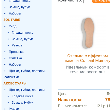
Гладкая кожа
Замша, нубук
Наборы
SOLITAIRE
Уход
Гладкая кожа
Замша, нубук
Разное
Пропитка
Стелька с эффектом
Очистка
памяти Collonil Memor
Наборы
Идеальный комфорт в
Щетки, губки, ластики,
течение всего дня
салфетки
АКСЕССУАРЫ
Щетки, губки, ластики
Цена:
9
Гладкая кожа
Наша цена:
78
Замша, Нубук
Вы экономите:
121 р (
Рожки