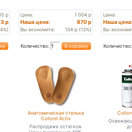
85 р
Цена:
1 004 р
Цена:
3 р
Наша цена:
870 р
Наша цена
14%)
Вы экономите:
134 р (13%)
Вы экономи
Количество:
Количество:
Анатомическая стелька
Collon
Collonil Activ
Освежающ
Распродажа остатков.
д
Цены снижены на 40%.