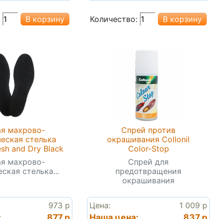
Количество:
я махрово-
Спрей против
ческая стелька
окрашивания Collonil
esh and Dry Black
Color-Stop
я махрово-
Спрей для
ская стелька...
предотвращения
окрашивания
973 р
Цена:
1 009 р
:
877 р
Наша цена:
837 р