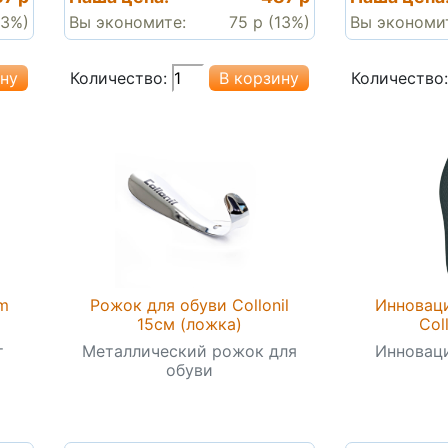
13%)
Вы экономите:
75 р (13%)
Вы экономи
Количество:
Количество:
rm
Рожок для обуви Collonil
Инноваци
15см (ложка)
Coll
т
Металлический рожок для
Инноваци
обуви