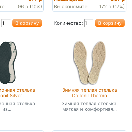
те:
96 р (10%)
Вы экономите:
172 р (17%)
Количество:
онная стелька
Зимняя теплая стелька
onil Silver
Collonil Thermo
онная стелька
Зимняя теплая стелька,
из...
мягкая и комфортная...