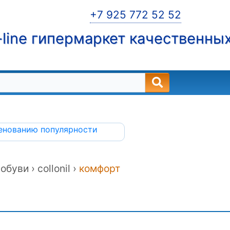
+7 925 772 52 52
line гипермаркет качественны
енованию
популярности
обуви ›
collonil ›
комфорт