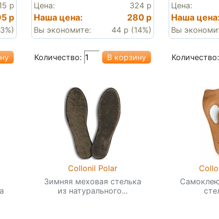
15 р
Цена:
324 р
Цена:
95 р
Наша цена:
280 р
Наша цена
13%)
Вы экономите:
44 р (14%)
Вы экономи
Количество:
Количество:
Collonil Polar
Coll
Зимняя меховая стелька
Самоклею
а
из натурального...
стел