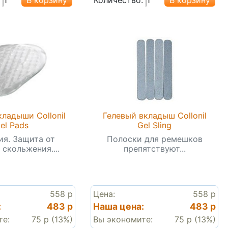
кладыши Collonil
Гелевый вкладыш Collonil
el Pads
Gel Sling
я. Защита от
Полоски для ремешков
 скольжения....
препятствуют...
558 р
Цена:
558 р
:
483 р
Наша цена:
483 р
те:
75 р (13%)
Вы экономите:
75 р (13%)