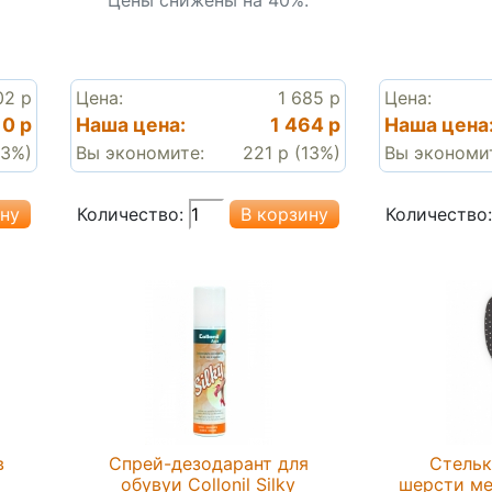
02 р
Цена:
1 685 р
Цена:
10 р
Наша цена:
1 464 р
Наша цена
13%)
Вы экономите:
221 р (13%)
Вы экономи
Количество:
Количество:
в
Спрей-дезодарант для
Стельк
обувуи Collonil Silky
шерсти ме