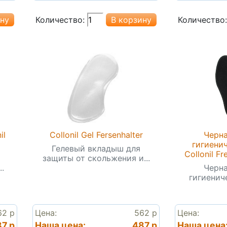
Количество:
Количество:
il
Collonil Gel Fersenhalter
Черна
гигиени
Гелевый вкладыш для
Collonil Fr
защиты от скольжения и...
.
Черна
гигиениче
62 р
Цена:
562 р
Цена:
7 р
Наша цена:
487 р
Наша цена