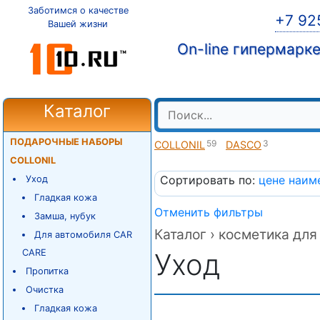
Заботимся о качестве
+7 92
Вашей жизни
On-line гипермарк
Каталог
ПОДАРОЧНЫЕ НАБОРЫ
59
3
COLLONIL
DASCO
COLLONIL
Сортировать по:
цене
наим
Уход
Гладкая кожа
Отменить фильтры
Замша, нубук
Каталог ›
косметика для 
Для автомобиля CAR
CARE
Уход
Пропитка
Очистка
Гладкая кожа