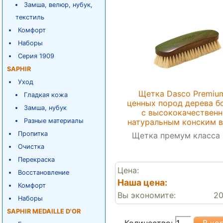
Замша, велюр, нубук,
текстиль
Комфорт
Наборы
Серия 1909
SAPHIR
Уход
Щетка Dasco Premiu
Гладкая кожа
ценных пород дерева б
Замша, нубук
с высококачествен
Разные материалы
натуральным конским 
Пропитка
Щетка премум класса 
Очистка
Перекраска
Цена:
Восстановление
Наша цена:
Комфорт
Вы экономите:
20
Наборы
SAPHIR MEDAILLE D'OR
Количество: