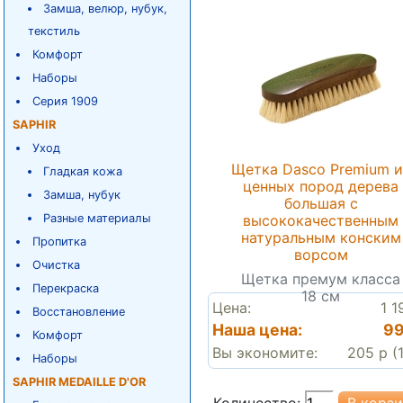
Замша, велюр, нубук,
текстиль
Комфорт
Наборы
Серия 1909
SAPHIR
Уход
Щетка Dasco Premium и
Гладкая кожа
ценных пород дерева
Замша, нубук
большая с
Разные материалы
высококачественным
натуральным конским
Пропитка
ворсом
Очистка
Щетка премум класса
Перекраска
18 см
Цена:
1 1
Восстановление
Наша цена:
99
Комфорт
Вы экономите:
205 р (
Наборы
SAPHIR MEDAILLE D'OR
Количество: