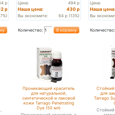
64 р
Цена:
494 р
Цена:
12 р
Наша цена:
430 р
Наша цена
(7%)
Вы экономите:
64 р (13%)
Вы экономи
Количество:
Количество:
Проникающий краситель
Стойкий 
для натуральной,
для за
синтетической и лаковой
Tarrago S
кожи Tarrago Penetrating
Dye (50 мл)
.
Стойкий 
Проникающий краситель с
замши