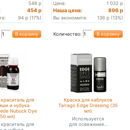
548 р
Цена:
1 032 р
:
454 р
Наша цена:
896 р
те:
94 р (17%)
Вы экономите:
136 р (13%)
Количество:
краситель для
Краска для каблуков
мши и нубука
Tarrago Edge Dressing (35
uede Nubuck Dye
мл)
(50 мл)
Используется
краситель для
для освежения...
 и нубука.