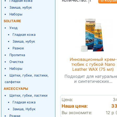
Гладкая кожа
Замша, нубук
Наборы
SOLITAIRE
Уход
Гладкая кожа
Замша, нубук
Разное
Пропитка
Инновационный крем-
Очистка
тюбик с губкой Nano
Leather WAX (75 мл)
Наборы
Щетки, губки, ластики,
Подходит для натуральн
и синтетических...
салфетки
АКСЕССУАРЫ
Щетки, губки, ластики
Цена:
3
Гладкая кожа
Наша цена:
33
Замша, Нубук
Вы экономите:
12 р 
Рожки