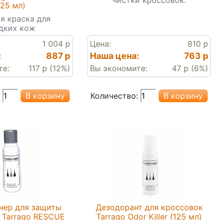
(25 мл)
я краска для
дких кож
1 004 р
Цена:
810 р
:
887 р
Наша цена:
763 р
те:
117 р (12%)
Вы экономите:
47 р (6%)
Количество:
нер для защиты
Дезодорант для кроссовок
 Tarrago RESCUE
Tarrago Odor Killer (125 мл)