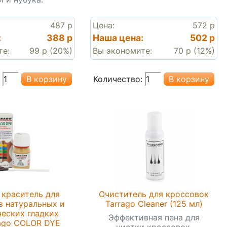
487 р
Цена:
572 р
:
388 р
Наша цена:
502 р
те:
99 р (20%)
Вы экономите:
70 р (12%)
Количество:
краситель для
Очиститель для кроссовок
в натуральных и
Tarrago Cleaner (125 мл)
ческих гладких
Эффективная пена для
ago COLOR DYE
чистки кроссовок.