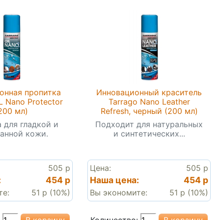
онная пропитка
Инновационный краситель
L Nano Protector
Tarrago Nano Leather
200 мл)
Refresh, черный (200 мл)
 для гладкой и
Подходит для натуральных
анной кожи.
и синтетических...
505 р
Цена:
505 р
:
454 р
Наша цена:
454 р
те:
51 р (10%)
Вы экономите:
51 р (10%)
Количество: