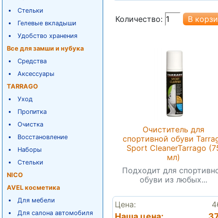
Стельки
Количество:
Гелевые вкладыши
Удобство хранения
Все для замши и нубука
Средства
Аксессуары
TARRAGO
Уход
Пропитка
Очистка
Очиститель для
Восстановление
спортивной обуви Tarra
Sport CleanerTarrago (7
Наборы
мл)
Стельки
Подходит для спортивн
NICO
обуви из любых...
AVEL косметика
Для мебели
Цена:
4
Для салона автомобиля
Наша цена:
37