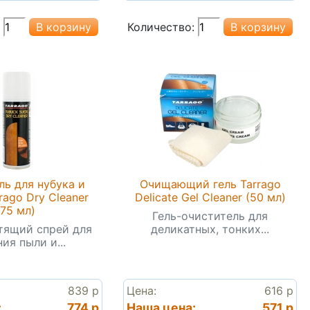
Количество:
ль для нубука и
Очищающий гель Tarrago
rago Dry Cleaner
Delicate Gel Cleaner (50 мл)
(75 мл)
Гель-очиститель для
тящий спрей для
деликатных, тонких...
ия пыли и...
839 р
Цена:
616 р
:
774 р
Наша цена:
571 р