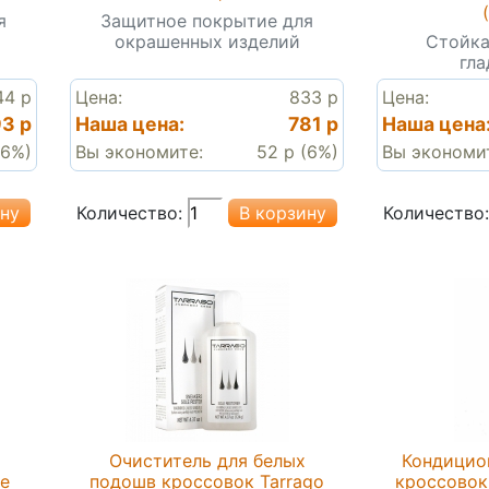
я
Защитное покрытие для
окрашенных изделий
Стойка
гла
44 р
Цена:
833 р
Цена:
3 р
Наша цена:
781 р
Наша цена
16%)
Вы экономите:
52 р (6%)
Вы экономи
Количество:
Количество:
Очиститель для белых
Кондицио
le
подошв кроссовок Tarrago
кроссовок