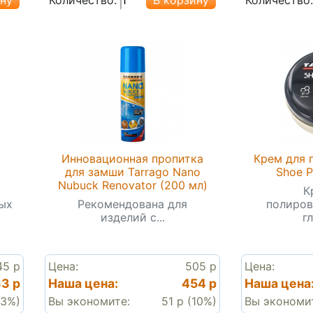
Инновационная пропитка
Крем для 
для замши Tarrago Nano
Shoe P
Nubuck Renovator (200 мл)
К
ых
Рекомендована для
полиров
изделий с...
гл
45 р
Цена:
505 р
Цена:
3 р
Наша цена:
454 р
Наша цена
(3%)
Вы экономите:
51 р (10%)
Вы экономи