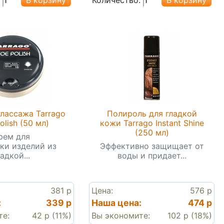
глассажа Tarrago
Полироль для гладкой
olish (50 мл)
кожи Tarrago Instant Shine
(250 мл)
рем для
ки изделий из
Эффективно защищает от
адкой...
воды и придает...
381 р
Цена:
576 р
:
339 р
Наша цена:
474 р
те:
42 р (11%)
Вы экономите:
102 р (18%)