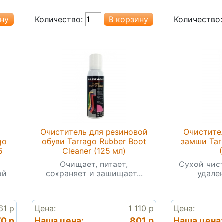
Количество:
Количество:
Очиститель для резиновой
Очистите
go
обуви Tarrago Rubber Boot
замши Tar
5
Cleaner (125 мл)
Очищает, питает,
Cухой чис
ой
сохраняет и защищает...
удален
61 р
Цена:
1 110 р
Цена:
0 р
Наша цена:
801 р
Наша цена