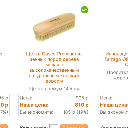
з
Щетка Dasco Premium из
Инноваци
ценных пород дерева
Tarrago OI
малая с
(
высококачественным
Пропитка
натуральным конским
жиров
ворсом
Щетка премум 14,5 см
95 р
Цена:
995 р
Цена:
0 р
Наша цена:
810 р
Наша цена
17%)
Вы экономите:
185 р (19%)
Вы экономи
Количество:
Количество: