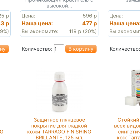
высокой...
25 р
Цена:
596 р
Цена:
3 р
Наша цена:
477 р
Наша цена
19%)
Вы экономите:
119 р (20%)
Вы экономи
Количество:
Количество:
Защитное глянцевое
Стойкий 
покрытие для гладкой
всех видо
NG
кожи TARRAGO FINISHING
синтети
BRILLANTE, 125 мл.
кож Tarr