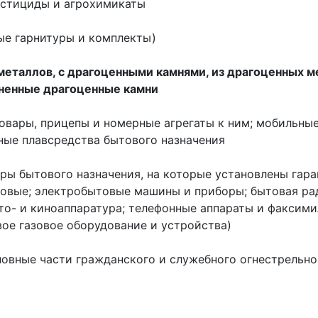
естициды и агрохимикаты
ые гарнитуры и комплекты)
металлов, с драгоценными камнями, из драгоценных м
аненные драгоценные камни
товары, прицепы и номерные агрегаты к ним; мобильны
иные плавсредства бытового назначения
ары бытового назначения, на которые установлены га
вые; электробытовые машины и приборы; бытовая рад
то- и киноаппаратура; телефонные аппараты и факсим
ое газовое оборудование и устройства)
новные части гражданского и служебного огнестрельно