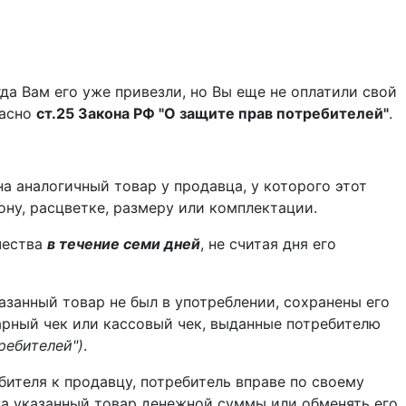
гда Вам его уже привезли, но Вы еще не оплатили свой
ласно
ст.25 Закона РФ "О защите прав потребителей"
.
 аналогичный товар у продавца, у которого этот
ону, расцветке, размеру или комплектации.
чества
в течение семи дней
, не считая дня его
занный товар не был в употреблении, сохранены его
арный чек или кассовый чек, выданные потребителю
требителей")
.
бителя к продавцу, потребитель вправе по своему
за указанный товар денежной суммы или обменять его