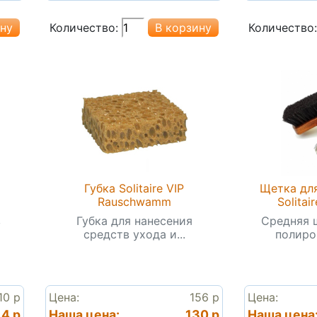
Количество:
Количество:
Губка Solitaire VIP
Щетка для
Rauschwamm
Solitai
в
Губка для нанесения
Средняя 
средств ухода и...
полиров
10 р
Цена:
156 р
Цена:
14 р
Наша цена:
130 р
Наша цена