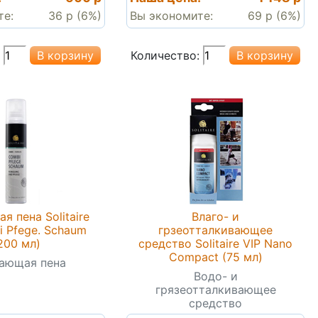
те:
36 р (6%)
Вы экономите:
69 р (6%)
Количество:
 пена Solitaire
Влаго- и
i Pfege. Schaum
грзеотталкивающее
200 мл)
средство Solitaire VIP Nano
Compact (75 мл)
ающая пена
Водо- и
грязеотталкивающее
средство