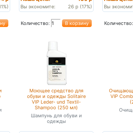
11%)
Вы экономите:
26 р (17%)
Вы экономи
Количество:
Количество:
и
Моющее средство для
Очищающая
e
обуви и одежды Solitaire
VIP Comb
VIP Leder- und Textil-
(
Shampoo (250 мл)
и
Очищ
Шампунь для обуви и
одежды