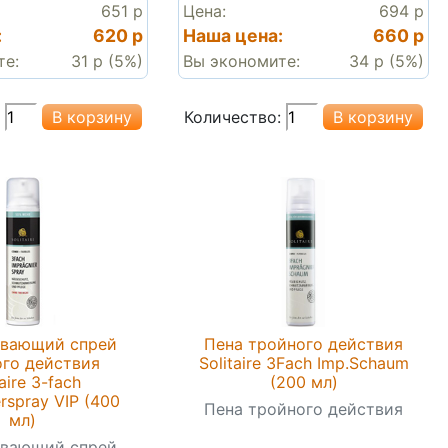
651 р
Цена:
694 р
:
620 р
Наша цена:
660 р
те:
31 р (5%)
Вы экономите:
34 р (5%)
Количество:
вающий спрей
Пена тройного действия
го действия
Solitaire 3Fach Imp.Schaum
taire 3-fach
(200 мл)
rspray VIP (400
Пена тройного действия
мл)
вающий спрей