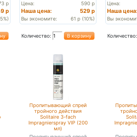
73 р
Цена:
590 р
Цена:
9 р
Наша цена:
529 р
Наша цена
(5%)
Вы экономите:
61 р (10%)
Вы экономи
Количество:
Количество:
Пропитывающий спрей
Пропиты
тройного действия
тройно
o
Solitaire 3-fach
Soli
Imprаgnierspray VIP (200
Imprаgnie
мл)
Пропитывающий спрей
Пропиты