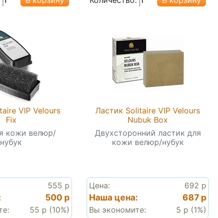
taire VIP Velours
Ластик Solitaire VIP Velours
Fix
Nubuk Box
ля кожи велюр/
Двухсторонний ластик для
нубук
кожи велюр/нубук
555 р
Цена:
692 р
:
500 р
Наша цена:
687 р
те:
55 р (10%)
Вы экономите:
5 р (1%)