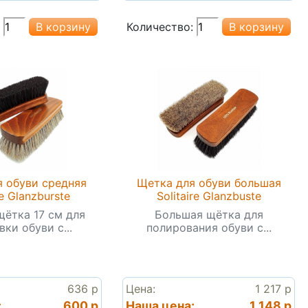
Количество:
 обуви средняя
Щетка для обуви большая
re Glanzburste
Solitaire Glanzbuste
щётка 17 см для
Большая щётка для
ки обуви с...
полирования обуви с...
636 р
Цена:
1 217 р
:
600 р
Наша цена:
1 148 р