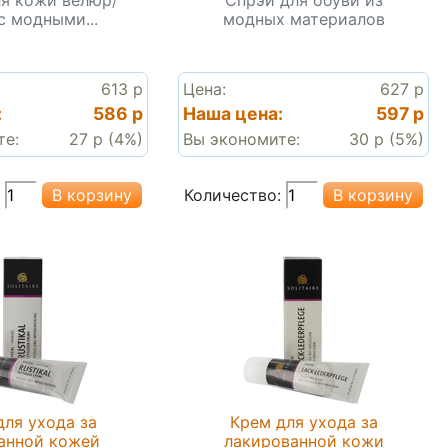
с модными...
модных материалов
613 р
Цена:
627 р
:
586 р
Наша цена:
597 р
те:
27 р (4%)
Вы экономите:
30 р (5%)
Количество:
для ухода за
Крем для ухода за
анной кожей
лакированной кожи