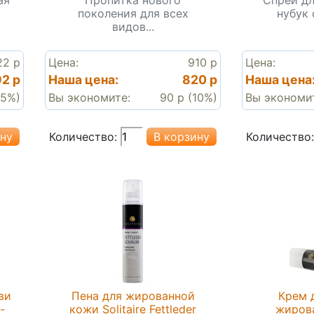
поколения для всех
нубук 
видов...
22 р
Цена:
910 р
Цена:
2 р
Наша цена:
820 р
Наша цена
(5%)
Вы экономите:
90 р (10%)
Вы экономи
Количество:
Количество:
ви
Пена для жированной
Крем 
-
кожи Solitaire Fettleder
жиров