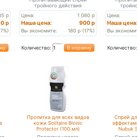
тройного действия
тройно
85 р
Цена:
1 080 р
Цена:
80 р
Наша цена:
900 р
Наша цена
(7%)
Вы экономите:
180 р (17%)
Вы экономи
Количество:
Количество:
Пропитка для всех видов
Спрей дл
e
кожи Solitaire Bionic
эффектами 
Protector (100 мл)
Nubuk S
ая
Пропитка нового
Спрей дл