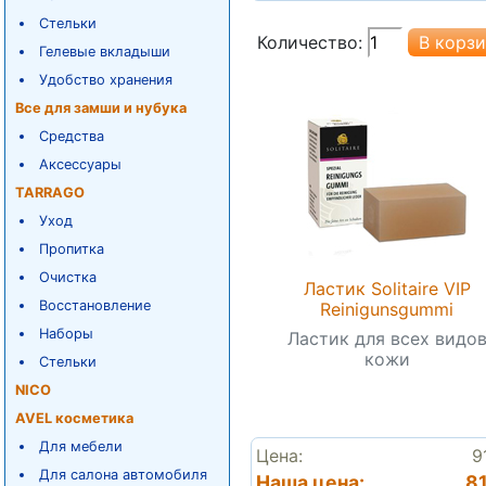
Стельки
Количество:
Гелевые вкладыши
Удобство хранения
Все для замши и нубука
Средства
Аксессуары
TARRAGO
Уход
Пропитка
Очистка
Ластик Solitaire VIP
Восстановление
Reinigunsgummi
Наборы
Ластик для всех видо
кожи
Стельки
NICO
AVEL косметика
Для мебели
Цена:
9
Для салона автомобиля
Наша цена:
8