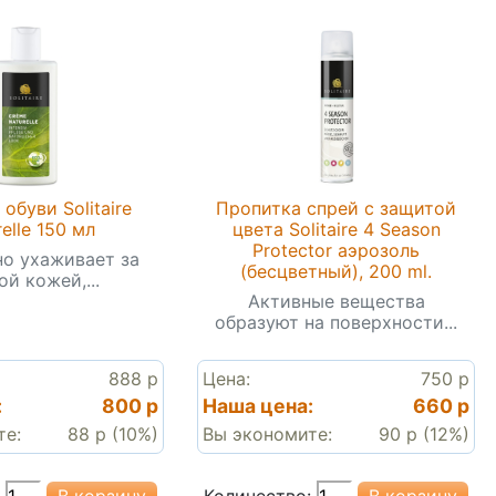
обуви Solitaire
Пропитка спрей с защитой
elle 150 мл
цвета Solitaire 4 Season
Protector аэрозоль
о ухаживает за
(бесцветный), 200 ml.
ой кожей,...
Активные вещества
образуют на поверхности...
888 р
Цена:
750 р
:
800 р
Наша цена:
660 р
те:
88 р (10%)
Вы экономите:
90 р (12%)
Количество: