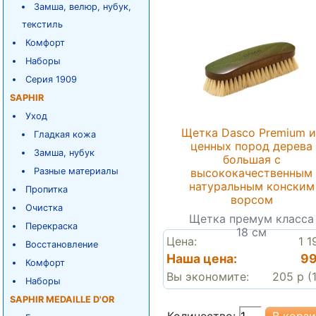
Замша, велюр, нубук,
текстиль
Комфорт
Наборы
Серия 1909
SAPHIR
Уход
Щетка Dasco Premium и
Гладкая кожа
ценных пород дерева
Замша, нубук
большая с
Разные материалы
высококачественным
натуральным конским
Пропитка
ворсом
Очистка
Щетка премум класса
Перекраска
18 см
Цена:
1 1
Восстановление
Наша цена:
99
Комфорт
Вы экономите:
205 р (
Наборы
SAPHIR MEDAILLE D'OR
Количество: