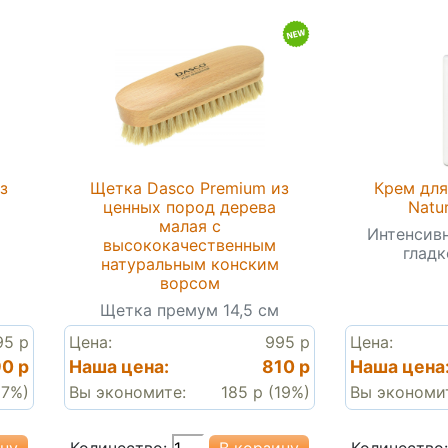
з
Щетка Dasco Premium из
Крем для 
ценных пород дерева
Natur
малая с
Интенсивн
высококачественным
гладк
натуральным конским
ворсом
Щетка премум 14,5 см
95 р
Цена:
995 р
Цена:
0 р
Наша цена:
810 р
Наша цена
17%)
Вы экономите:
185 р (19%)
Вы экономи
Количество:
Количество: