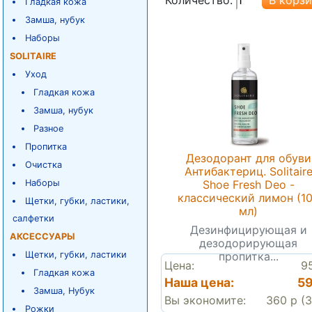
Гладкая кожа
Замша, нубук
Наборы
SOLITAIRE
Уход
Гладкая кожа
Замша, нубук
Разное
Пропитка
Дезодорант для обуви
Очистка
Антибактериц. Solitair
Shoe Fresh Deo -
Наборы
классический лимон (1
Щетки, губки, ластики,
мл)
салфетки
Дезинфицирующая и
АКСЕССУАРЫ
дезодорирующая
пропитка...
Щетки, губки, ластики
Цена:
9
Гладкая кожа
Наша цена:
59
Замша, Нубук
Вы экономите:
360 р (
Рожки