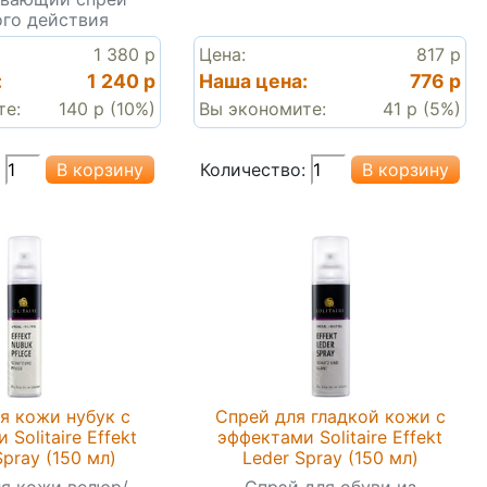
го действия
1 380 р
Цена:
817 р
:
1 240 р
Наша цена:
776 р
те:
140 р (10%)
Вы экономите:
41 р (5%)
Количество:
я кожи нубук с
Спрей для гладкой кожи с
Solitaire Effekt
эффектами Solitaire Effekt
pray (150 мл)
Leder Spray (150 мл)
я кожи велюр/
Спрэй для обуви из