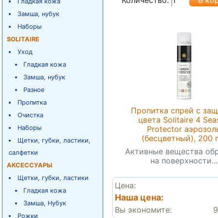
Гладкая кожа
Замша, нубук
Наборы
SOLITAIRE
Уход
Гладкая кожа
Замша, нубук
Разное
Пропитка
Пропитка спрей с за
Очистка
цвета Solitaire 4 Se
Protector аэрозол
Наборы
(бесцветный), 200 m
Щетки, губки, ластики,
Активные вещества об
салфетки
на поверхности...
АКСЕССУАРЫ
Щетки, губки, ластики
Цена:
Гладкая кожа
Наша цена:
Замша, Нубук
Вы экономите:
9
Рожки