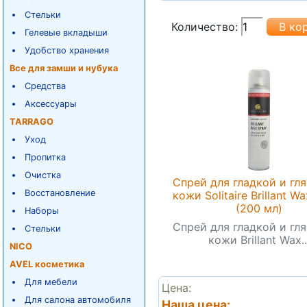
Стельки
Количество:
Гелевые вкладыши
Удобство хранения
Все для замши и нубука
Средства
Аксессуары
TARRAGO
Уход
Пропитка
Очистка
Спрей для гладкой и гл
Восстановление
кожи Solitaire Brillant W
(200 мл)
Наборы
Спрей для гладкой и гл
Стельки
кожи Brillant Wax..
NICO
AVEL косметика
Для мебели
Цена:
Для салона автомобиля
Наша цена: