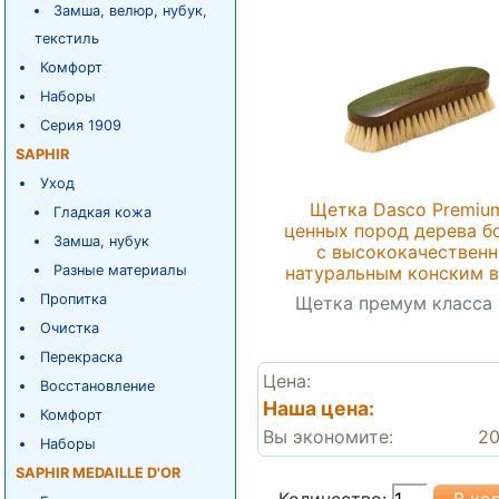
Замша, велюр, нубук,
текстиль
Комфорт
Наборы
Серия 1909
SAPHIR
Уход
Щетка Dasco Premiu
Гладкая кожа
ценных пород дерева б
Замша, нубук
с высококачествен
Разные материалы
натуральным конским 
Пропитка
Щетка премум класса 
Очистка
Перекраска
Цена:
Восстановление
Наша цена:
Комфорт
Вы экономите:
20
Наборы
SAPHIR MEDAILLE D'OR
Количество: