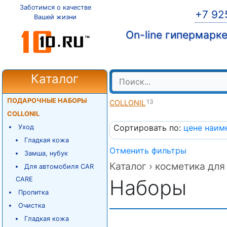
Заботимся о качестве
+7 92
Вашей жизни
On-line гипермарк
Каталог
ПОДАРОЧНЫЕ НАБОРЫ
13
COLLONIL
COLLONIL
Сортировать по:
цене
наим
Уход
Гладкая кожа
Отменить фильтры
Замша, нубук
Каталог ›
косметика для 
Для автомобиля CAR
CARE
Наборы
Пропитка
Очистка
Гладкая кожа