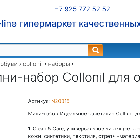
+7 925 772 52 52
line гипермаркет качественны
 обуви
›
collonil
›
наборы
›
ни-набор Collonil для 
Артикул:
N20015
Мини-набор Идеальное сочетание Collonil д
1. Clean & Care, универсальное чистящее с
кожи, синтетики, текстиля, стретч -матер