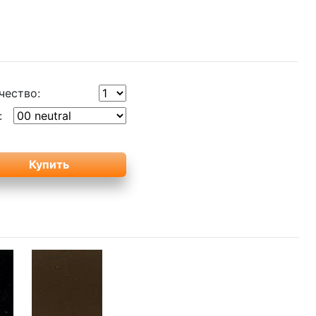
чество:
: