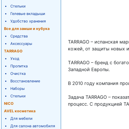
Стельки
Гелевые вкладыши
Удобство хранения
Все для замши и нубука
Средства
TARRAGO – испанская мар
Аксессуары
кожей, от защиты новых 
TARRAGO
Уход
ТARRAGO – бренд с богат
Пропитка
Западной Европы.
Очистка
Восстановление
В 2010 году компания пр
Наборы
Стельки
Задача TARRAGO – показат
процесс. С продукцией TA
NICO
AVEL косметика
Для мебели
Для салона автомобиля