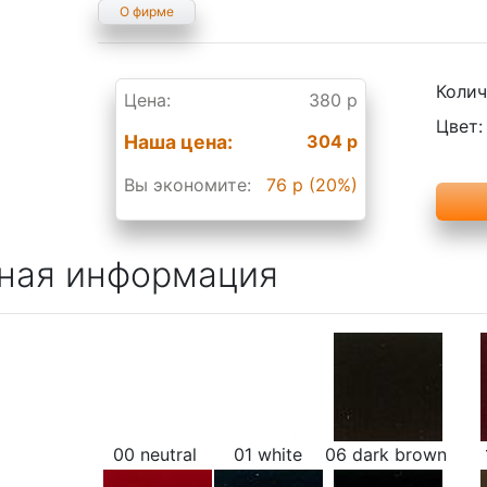
О фирме
Колич
Цена:
380 р
Цвет:
Наша цена:
304 р
Вы экономите:
76 р (20%)
ная информация
00 neutral
01 white
06 dark brown