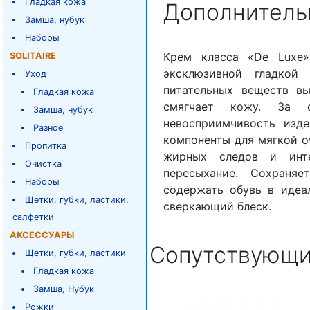
Гладкая кожа
Дополнитель
Замша, нубук
Наборы
Крем класса «De Luxe
SOLITAIRE
эксклюзивной гладко
Уход
питательных веществ вы
Гладкая кожа
смягчает кожу. За с
Замша, нубук
невосприимчивость изде
Разное
компоненты для мягкой о
Пропитка
жирных следов и инте
Очистка
пересыхание. Сохраня
Наборы
содержать обувь в идеа
Щетки, губки, ластики,
сверкающий блеск.
салфетки
АКСЕССУАРЫ
Сопутствующи
Щетки, губки, ластики
Гладкая кожа
Замша, Нубук
Рожки