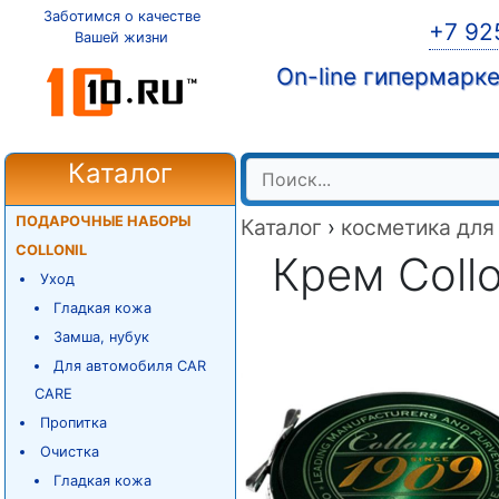
Заботимся о качестве
+7 92
Вашей жизни
On-line гипермарк
Каталог
ПОДАРОЧНЫЕ НАБОРЫ
Каталог
›
косметика для
COLLONIL
Крем Collo
Уход
Гладкая кожа
Замша, нубук
Для автомобиля CAR
CARE
Пропитка
Очистка
Гладкая кожа