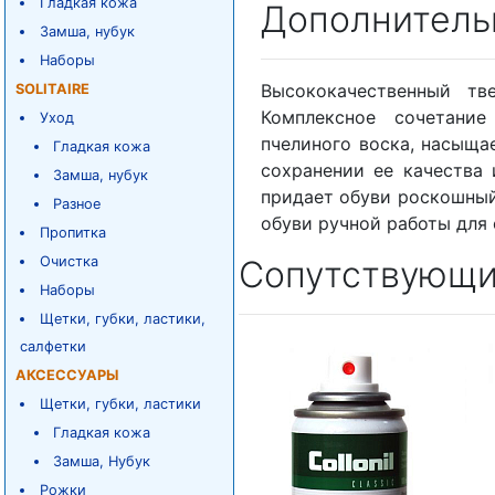
Гладкая кожа
Дополнитель
Замша, нубук
Наборы
Высококачественный т
SOLITAIRE
Комплексное сочетание
Уход
пчелиного воска, насыща
Гладкая кожа
сохранении ее качества 
Замша, нубук
придает обуви роскошный
Разное
обуви ручной работы для
Пропитка
Очистка
Сопутствующи
Наборы
Щетки, губки, ластики,
салфетки
АКСЕССУАРЫ
Щетки, губки, ластики
Гладкая кожа
Замша, Нубук
Рожки