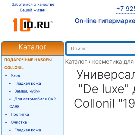
Заботимся о качестве
+7 92
Вашей жизни
On-line гипермарк
Каталог
ПОДАРОЧНЫЕ НАБОРЫ
Каталог
›
косметика для
COLLONIL
Универса
Уход
Гладкая кожа
"De luxe"
Замша, нубук
Collonil "
Для автомобиля CAR
CARE
Пропитка
Очистка
Гладкая кожа