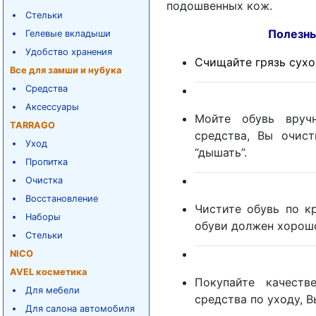
подошвенных кож.
Стельки
Полезные советы
Гелевые вкладыши
Удобство хранения
Счищайте грязь сухой
Все для замши и нубука
Средства
Аксессуары
Мойте обувь вруч
TARRAGO
средства, Вы очис
Уход
“дышать”.
Пропитка
Очистка
Восстановление
Чистите обувь по к
Наборы
обуви должен хорошо
Стельки
NICO
AVEL косметика
Покупайте качеств
Для мебели
средства по уходу, 
Для салона автомобиля