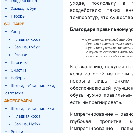
Гладкая кожа
уходе, поскольку в п
Замша, нубук
воздействию таких вн
Наборы
температур, что существе
SOLITAIRE
Благодаря правильному у
Уход
Гладкая кожа
–
улучшается внешний вид обув
– обувь становится влагонепро
Замша, нубук
– обувь приобретает грязеотт
– на обуви не остается водяных
Разное
– сохраняется способность кож
Пропитка
К сожалению, покупая нов
Очистка
кожа которой не пропит
Наборы
покрыта лишь тонким 
Щетки, губки, ластики,
обеспечивающей улучшен
салфетки
обувь нужно правильным
АКСЕССУАРЫ
есть импрегнировать.
Щетки, губки, ластики
Импрегнирование – разно
Гладкая кожа
глубокая пропитка к
Замша, Нубук
Импрегнирование пов
Рожки