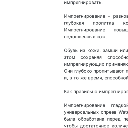
импрегнировать.
Импрегнирование – разно
глубокая пропитка ко
Импрегнирование повы
подошвенных кож.
Обувь из кожи, замши ил
этом сохраняя способн
импрегнирующих применяют
Они глубоко пропитывают 
и, в то же время, способно
Как правильно импрегниров
Импрегнирование глад
универсальных спреев Wate
была обработана перед п
чтобы достаточное количе