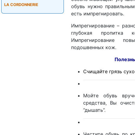
LA CORDONNERIE
обувь нужно правильным
есть импрегнировать.
Импрегнирование – разно
глубокая пропитка к
Импрегнирование пов
подошвенных кож.
Полезные советы
Счищайте грязь сухой
Мойте обувь вруч
средства, Вы очис
“дышать”.
Чистите обувь по к