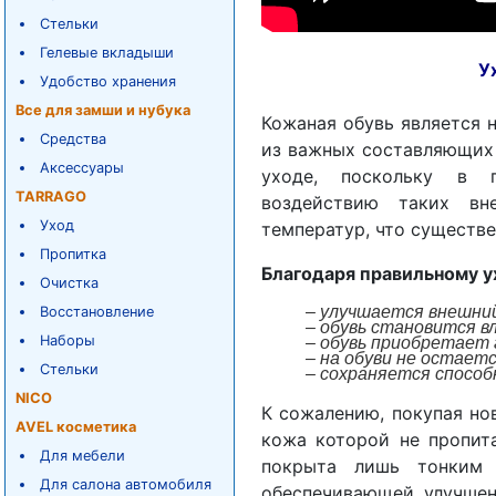
Стельки
Гелевые вкладыши
У
Удобство хранения
Все для замши и нубука
Кожаная обувь является 
Средства
из важных составляющих 
Аксессуары
уходе, поскольку в п
TARRAGO
воздействию таких вн
Уход
температур, что существе
Пропитка
Благодаря правильному у
Очистка
–
улучшается внешний
Восстановление
– обувь становится в
Наборы
– обувь приобретает
– на обуви не остаетс
Стельки
– сохраняется способ
NICO
К сожалению, покупая нов
AVEL косметика
кожа которой не пропит
Для мебели
покрыта лишь тонким 
Для салона автомобиля
обеспечивающей улучшен