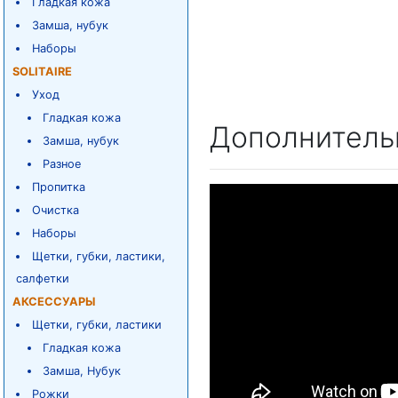
Гладкая кожа
Замша, нубук
Наборы
SOLITAIRE
Уход
Гладкая кожа
Дополнитель
Замша, нубук
Разное
Пропитка
Очистка
Наборы
Щетки, губки, ластики,
салфетки
АКСЕССУАРЫ
Щетки, губки, ластики
Гладкая кожа
Замша, Нубук
Рожки