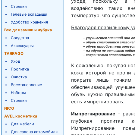
уходе, поскольку в п
Стельки
воздействию таких вн
Гелевые вкладыши
температур, что существе
Удобство хранения
Благодаря правильному у
Все для замши и нубука
Средства
– улучшается внешний вид об
– обувь становится влагоне
Аксессуары
– обувь приобретает грязе
– на обуви не остается водя
TARRAGO
– сохраняется способность 
Уход
К сожалению, покупая нов
Пропитка
кожа которой не пропит
Очистка
покрыта лишь тонким 
Восстановление
обеспечивающей улучшен
Наборы
обувь нужно правильным
Стельки
есть импрегнировать.
NICO
Импрегнирование
– разно
AVEL косметика
глубокая пропитка к
Для мебели
Импрегнирование пов
Для салона автомобиля