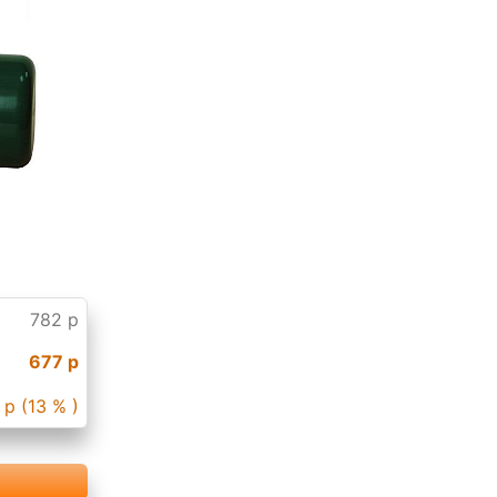
782 р
677 р
 р (13 % )