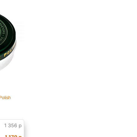
Polish
1 356 р
1 179 р