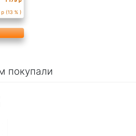
 р (13 % )
м покупали