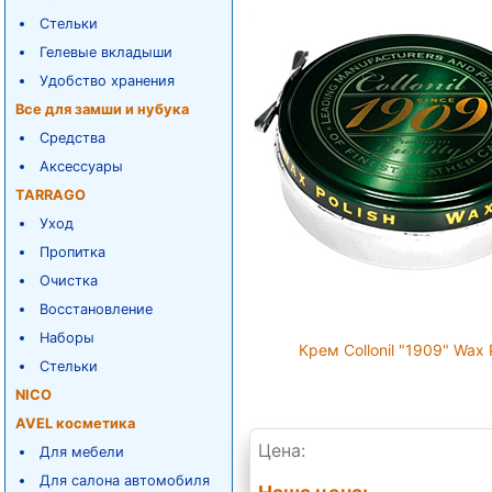
Стельки
Гелевые вкладыши
Удобство хранения
Все для замши и нубука
Средства
Аксессуары
TARRAGO
Уход
Пропитка
Очистка
Восстановление
Наборы
Крем Collonil "1909" Wax 
Стельки
NICO
AVEL косметика
Цена:
Для мебели
Для салона автомобиля