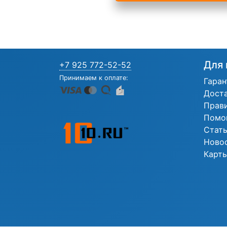
Для 
+7 925 772-52-52
Принимаем к оплате:
Гаран
Дост
Прав
Помо
Стат
Ново
Карты