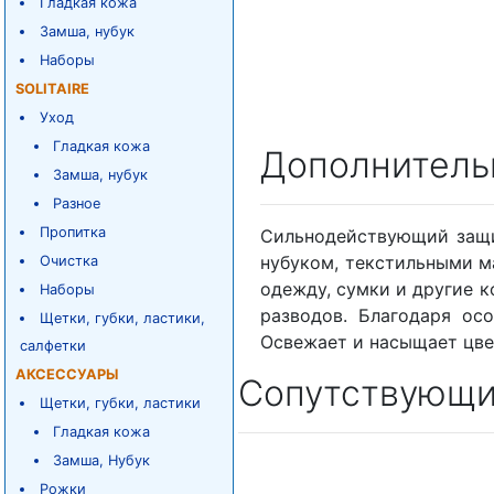
Гладкая кожа
Замша, нубук
Наборы
SOLITAIRE
Уход
Гладкая кожа
Дополнитель
Замша, нубук
Разное
Пропитка
Сильнодействующий защит
нубуком, текстильными м
Очистка
одежду, сумки и другие к
Наборы
разводов. Благодаря ос
Щетки, губки, ластики,
Освежает и насыщает цве
салфетки
АКСЕССУАРЫ
Сопутствующи
Щетки, губки, ластики
Гладкая кожа
Замша, Нубук
Рожки