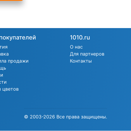
покупателей
1010.ru
тия
О нас
авка
Для партнеров
ила продажи
Контакты
щь
ьи
сти
 цветов
© 2003-2026 Все права защищены.