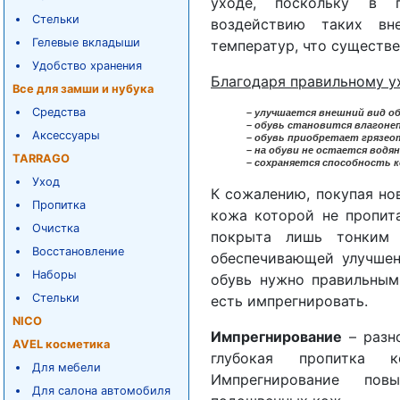
уходе, поскольку в п
Стельки
воздействию таких вн
Гелевые вкладыши
температур, что существе
Удобство хранения
Благодаря правильному у
Все для замши и нубука
Средства
– улучшается внешний вид об
– обувь становится влагоне
Аксессуары
– обувь приобретает грязе
– на обуви не остается водя
TARRAGO
– сохраняется способность 
Уход
К сожалению, покупая нов
Пропитка
кожа которой не пропит
Очистка
покрыта лишь тонким 
Восстановление
обеспечивающей улучшен
Наборы
обувь нужно правильным
Стельки
есть импрегнировать.
NICO
Импрегнирование
– разно
AVEL косметика
глубокая пропитка к
Для мебели
Импрегнирование пов
Для салона автомобиля