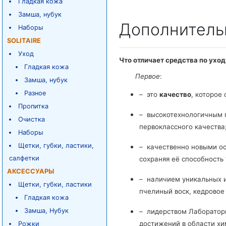
Гладкая кожа
Замша, нубук
Дополнитель
Наборы
SOLITAIRE
Уход
Что отличает средства по ухо
Гладкая кожа
Первое
:
Замша, нубук
Разное
– это
качество
, которое
Пропитка
– высокотехнологичным 
Очистка
первоклассного качества
Наборы
Щетки, губки, ластики,
– качественно новыми о
салфетки
сохраняя её способность 
АКСЕССУАРЫ
– наличием уникальных ин
Щетки, губки, ластики
пчелиный воск, кедровое 
Гладкая кожа
Замша, Нубук
– лидерством Лаборатор
достижений в области хи
Рожки