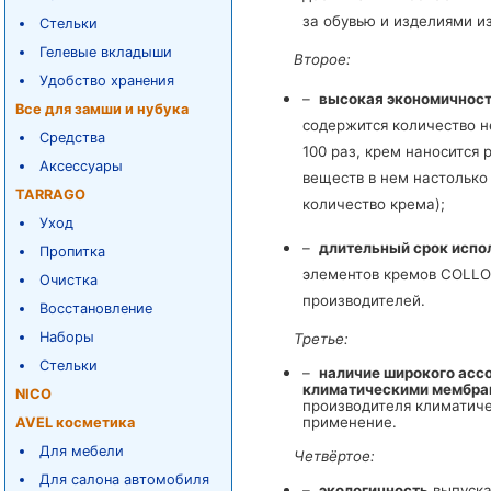
за обувью и изделиями и
Стельки
Гелевые вкладыши
Второе:
Удобство хранения
–
высокая экономичнос
Все для замши и нубука
содержится количество н
Средства
100 раз, крем наносится
Аксессуары
веществ в нем настолько
TARRAGO
количество крема);
Уход
–
длительный срок испо
Пропитка
элементов кремов COLLON
Очистка
производителей.
Восстановление
Наборы
Третье:
Стельки
–
наличие широкого ассо
климатическими мембра
NICO
производителя климатиче
применение.
AVEL косметика
Для мебели
Четвёртое:
Для салона автомобиля
–
экологичность
выпуска