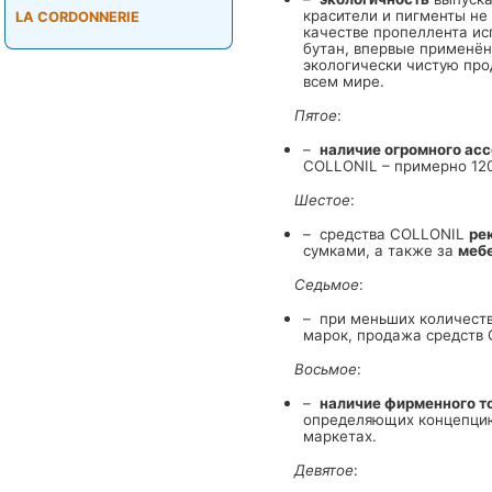
красители и пигменты не
LA CORDONNERIE
качестве пропеллента ис
бутан, впервые применён
экологически чистую про
всем мире.
Пятое
:
–
наличие огромного ас
COLLONIL – примерно 120
Шестое
:
– средства COLLONIL
ре
сумками, а также за
меб
Седьмое
:
– при меньших количеств
марок, продажа средств
Восьмое
:
–
наличие фирменного т
определяющих концепцию
маркетах.
Девятое
: