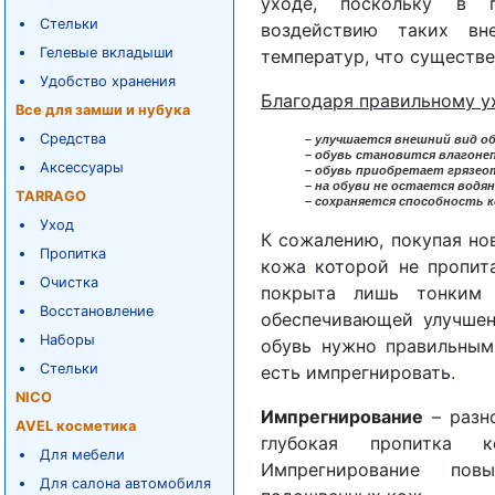
уходе, поскольку в п
Стельки
воздействию таких вн
Гелевые вкладыши
температур, что существе
Удобство хранения
Благодаря правильному у
Все для замши и нубука
Средства
– улучшается внешний вид об
– обувь становится влагоне
Аксессуары
– обувь приобретает грязе
– на обуви не остается водя
TARRAGO
– сохраняется способность 
Уход
К сожалению, покупая нов
Пропитка
кожа которой не пропит
Очистка
покрыта лишь тонким 
Восстановление
обеспечивающей улучшен
Наборы
обувь нужно правильным
Стельки
есть импрегнировать.
NICO
Импрегнирование
– разно
AVEL косметика
глубокая пропитка к
Для мебели
Импрегнирование пов
Для салона автомобиля