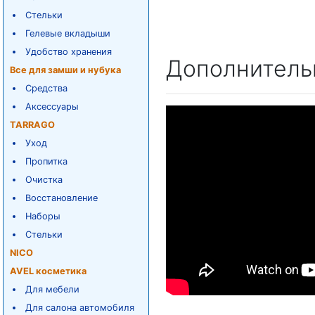
Стельки
Гелевые вкладыши
Удобство хранения
Дополнитель
Все для замши и нубука
Средства
Аксессуары
TARRAGO
Уход
Пропитка
Очистка
Восстановление
Наборы
Стельки
NICO
AVEL косметика
Для мебели
Для салона автомобиля