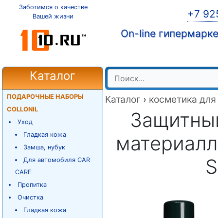
Заботимся о качестве
+7 92
Вашей жизни
On-line гипермарк
Каталог
ПОДАРОЧНЫЕ НАБОРЫ
Каталог
›
косметика для
COLLONIL
Защитны
Уход
Гладкая кожа
материалло
Замша, нубук
S
Для автомобиля CAR
CARE
Пропитка
Очистка
Гладкая кожа