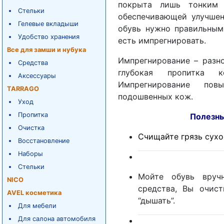
покрыта лишь тонким 
Стельки
обеспечивающей улучшен
Гелевые вкладыши
обувь нужно правильным
Удобство хранения
есть импрегнировать.
Все для замши и нубука
Импрегнирование – разно
Средства
глубокая пропитка к
Аксессуары
Импрегнирование пов
TARRAGO
подошвенных кож.
Уход
Пропитка
Полезные советы
Очистка
Счищайте грязь сухой
Восстановление
Наборы
Стельки
Мойте обувь вруч
NICO
средства, Вы очис
AVEL косметика
“дышать”.
Для мебели
Для салона автомобиля