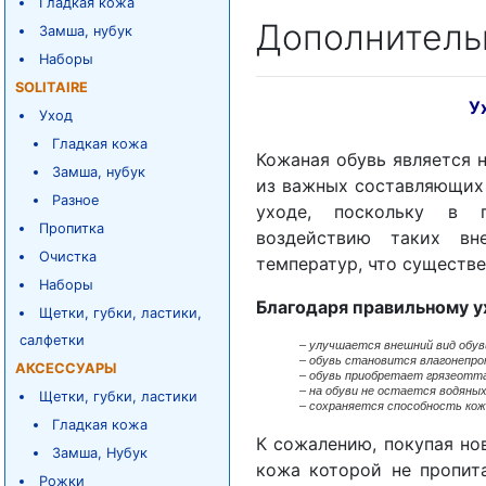
Гладкая кожа
Дополнитель
Замша, нубук
Наборы
SOLITAIRE
У
Уход
Гладкая кожа
Кожаная обувь является 
Замша, нубук
из важных составляющих 
Разное
уходе, поскольку в п
Пропитка
воздействию таких вн
Очистка
температур, что существе
Наборы
Благодаря правильному у
Щетки, губки, ластики,
салфетки
–
улучшается внешний вид обув
– обувь становится влагонепро
АКСЕССУАРЫ
– обувь приобретает грязеотт
– на обуви не остается водяных
Щетки, губки, ластики
– сохраняется способность кож
Гладкая кожа
К сожалению, покупая нов
Замша, Нубук
кожа которой не пропит
Рожки