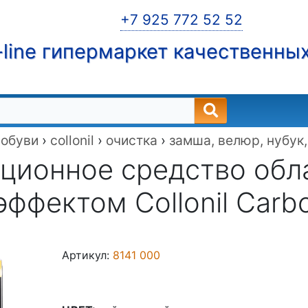
+7 925 772 52 52
line гипермаркет качественны
 обуви
›
collonil
›
очистка
›
замша, велюр, нубук,
ционное средство об
эффектом Collonil Carb
Артикул:
8141 000