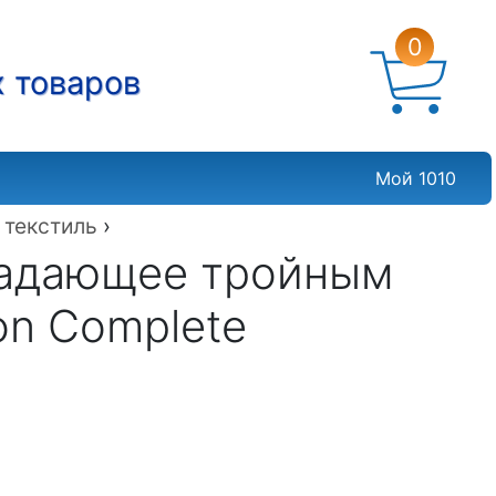
0
х товаров
Мой 1010
 текстиль
›
ладающее тройным
on Complete