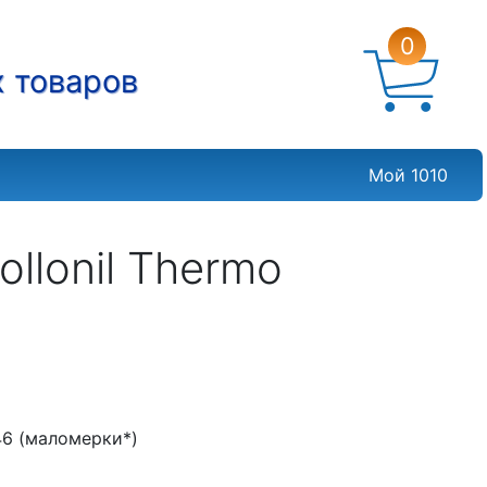
0
х товаров
Мой 1010
llonil Thermo
, 46 (маломерки*)