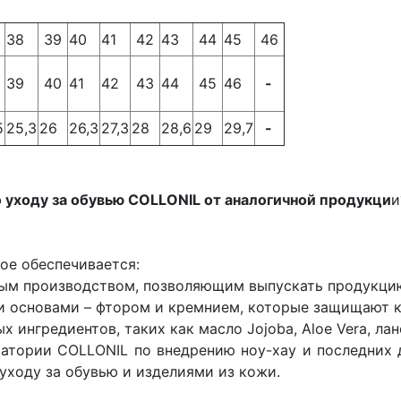
38
39
40
41
42
43
44
45
46
39
40
41
42
43
44
45
46
-
5
25,3
26
26,3
27,3
28
28,6
29
29,7
-
о уходу за обувью COLLONIL от аналогичной продукци
и
ое обеспечивается:
м производством, позволяющим выпускать продукцию 
основами – фтором и кремнием, которые защищают кож
ингредиентов, таких как масло Jojoba, Aloe Vera, лан
ории COLLONIL по внедрению ноу-хау и последних д
уходу за обувью и изделиями из кожи.