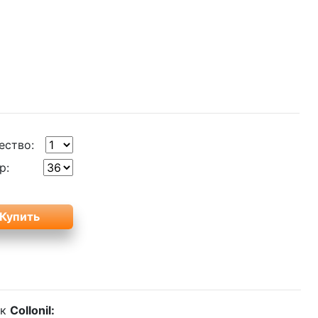
ество:
р:
ек
Collonil: