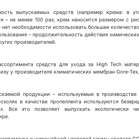
ость выпускаемых средств (например крема: в уп
я – не менее 100 раз, крем наносится размером с ри
о нет необходимости использовать большее количество
ользования – продолжительность действия химических
ругих производителей.
ссортимента средств для ухода за High Tech мате
изу у производителя климатических мембран Gore-Tex
скаемой продукции – используемые в производстве 
озолях в качестве пропеллента используются безвре
х. Все это позволяет выпускать экологически ч
ире.
ссортимента и широчайшей цветовой гаммы средств COL