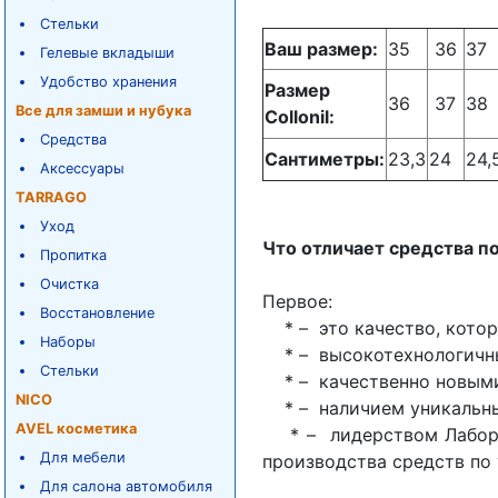
Стельки
Ваш размер:
35
36
37
Гелевые вкладыши
Удобство хранения
Размер
36
37
38
Все для замши и нубука
Collonil:
Средства
Сантиметры:
23,3
24
24,
Аксессуары
TARRAGO
Уход
Что отличает средства п
Пропитка
Очистка
Первое:
Восстановление
* – это качество, котор
Наборы
* – высокотехнологичны
Стельки
* – качественно новыми 
NICO
* – наличием уникальных 
AVEL косметика
* – лидерством Лаборат
Для мебели
производства средств по 
Для салона автомобиля