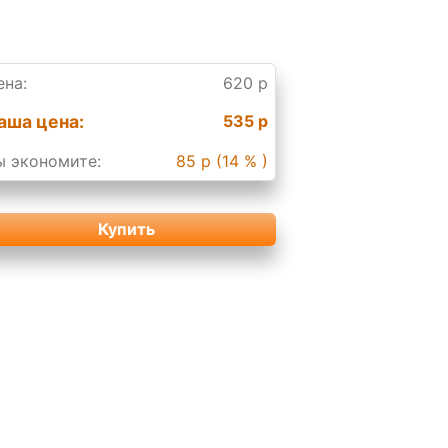
ена:
620 р
аша цена:
535 р
ы экономите:
85 р (14 % )
Купить