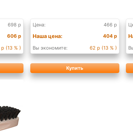
698 р
Цена:
466 р
Ц
606 р
Наша цена:
404 р
Н
 р (13 % )
Вы экономите:
62 р (13 % )
В
Купить