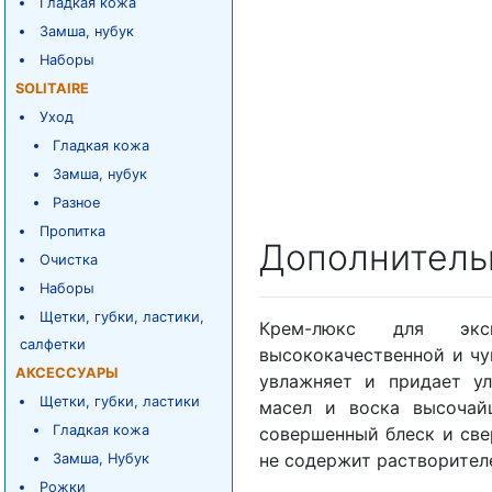
Гладкая кожа
Замша, нубук
Наборы
SOLITAIRE
Уход
Гладкая кожа
Замша, нубук
Разное
Пропитка
Дополнитель
Очистка
Наборы
Щетки, губки, ластики,
Крем-люкс для экс
салфетки
высококачественной и чу
АКСЕССУАРЫ
увлажняет и придает ул
Щетки, губки, ластики
масел и воска высочайш
Гладкая кожа
совершенный блеск и све
не содержит растворител
Замша, Нубук
Рожки