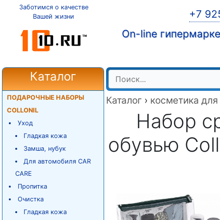
Заботимся о качестве
+7 92
Вашей жизни
On-line гипермарк
Каталог
ПОДАРОЧНЫЕ НАБОРЫ
Каталог
›
косметика для
COLLONIL
Набор ср
Уход
Гладкая кожа
обувью Collo
Замша, нубук
Для автомобиля CAR
CARE
Пропитка
Очистка
Гладкая кожа