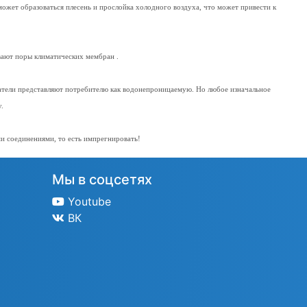
ожет образоваться плесень и прослойка холодного воздуха, что может привести к
ивают поры климатических мембран .
датели представляют потребителю как водонепроницаемую. Но любое изначальное
у.
и соединениями, то есть импрегнировать!
Мы в соцсетях
Youtube
ВК