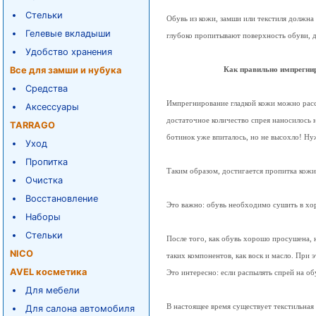
Стельки
Обувь из кожи, замши или текстиля должн
Гелевые вкладыши
глубоко пропитывают поверхность обуви, д
Удобство хранения
Все для замши и нубука
Как правильно импрегни
Средства
Импрегнирование гладкой кожи можно расс
Аксессуары
достаточное количество спрея наносилось н
TARRAGO
ботинок уже впиталось, но не высохло! Ну
Уход
Пропитка
Таким образом, достигается пропитка кож
Очистка
Восстановление
Это важно: обувь необходимо сушить в х
Наборы
Стельки
После того, как обувь хорошо просушена, 
NICO
таких компонентов, как воск и масло. При
AVEL косметика
Это интересно: если распылять спрей на об
Для мебели
В настоящее время существует текстильная
Для салона автомобиля