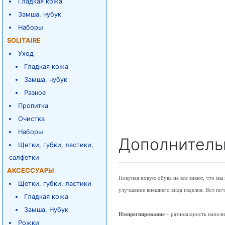
Гладкая кожа
Замша, нубук
Наборы
SOLITAIRE
Уход
Гладкая кожа
Замша, нубук
Разное
Пропитка
Очистка
Наборы
Дополнитель
Щетки, губки, ластики,
салфетки
АКСЕССУАРЫ
Покупая новую обувь не все знают, что м
Щетки, губки, ластики
улучшение внешнего вида изделия. Вот по
Гладкая кожа
Замша, Нубук
Импрегнирование
– разновидность наполн
Рожки