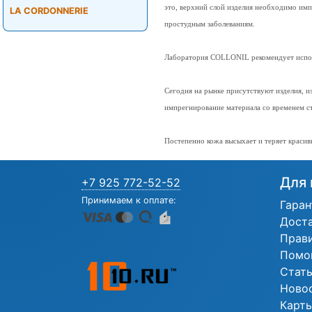
это, верхний слой изделия необходимо имп
LA CORDONNERIE
простудным заболеваниям.
Лаборатория COLLONIL рекомендует использ
Сегодня на рынке присутствуют изделия, 
импрегнирование материала со временем с
Постепенно кожа высыхает и теряет краси
Для 
+7 925 772-52-52
Принимаем к оплате:
Гаран
Дост
Прав
Помо
Стат
Ново
Карты