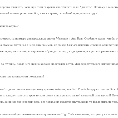
а хорошо защищать ноги, при этом сохраняя способность кожи “дышать”. Поэтому в качес
елая её водонепроницаемой и, в то же время, способной пропускать воздух.
ровать обувь?
мотреть на примере универсальных спреев Waterstop и Anti Rain. Особенно важно, чтобы 
а обувной материал в несколько приемов, не стекая. Сначала нанесите спрей на один ботин
жно продолжить импрегнирование обуви до тех пор, когда даже при коротком распылении 
и до глубины, после чего нужно хорошо просушить обувь. Для основательного импрегниров
орошо проветриваемом помещении!
необходимо смазать гладкую кожу кремом Waterstop или Soft Practic (содержит масло Жож
 этом, следует наносить крем тонким слоем и полировать мягкой салфеткой, а не щеткой! О
увь один или два коротких раза, без попадания средства внутрь кожи, то Вы достигаете то
 и кожаная обувь, изготовленная с применением High Tech материалов, которые уже водон