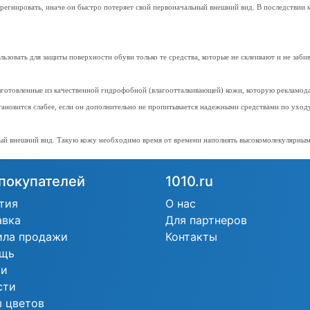
регнировать, иначе он быстро потеряет свой первоначальный внешний вид. В последствии м
овать для защиты поверхности обуви только те средства, которые не склеивают и не заб
изготовленные из качественной гидрофобной (влагоотталкивающей) кожи, которую рекламо
тановится слабее, если он дополнительно не пропитывается надежными средствами по уход
вый внешний вид. Такую кожу необходимо время от времени наполнять высокомолекулярным
покупателей
1010.ru
тия
О нас
авка
Для партнеров
ила продажи
Контакты
щь
ьи
сти
 цветов