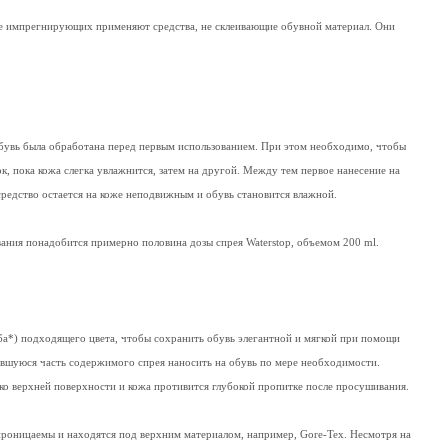
тве импрегнирующих применяют средства, не склеивающие обувной материал. Они
обувь была обработана перед первым использованием. При этом необходимо, чтобы
ок, пока кожа слегка увлажнится, затем на другой. Между тем первое нанесение на
средство остается на коже неподвижным и обувь становится влажной.
ания понадобится примерно половина дозы спрея Waterstop, объемом 200 ml.
оба*) подходящего цвета, чтобы сохранить обувь элегантной и мягкой при помощи
ставшуюся часть содержимого спрея наносить на обувь по мере необходимости.
лько верхней поверхности и кожа противится глубокой пропитке после просушивания.
епроницаемы и находятся под верхним материалом, например, Gore-Tex. Несмотря на