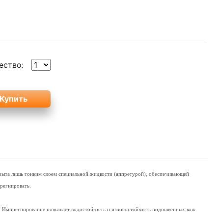
ество:
крыта лишь тонким слоем специальной жидкости (аппретурой), обеспечивающей
прегнировать.
и. Импрегнирование повышает водостойкость и износостойкость подошвенных кож.