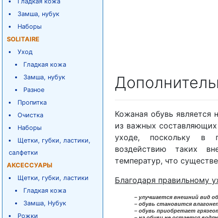
Гладкая кожа
Замша, нубук
Наборы
SOLITAIRE
Уход
Гладкая кожа
Дополнитель
Замша, нубук
Разное
Пропитка
Кожаная обувь является 
Очистка
из важных составляющих 
Наборы
уходе, поскольку в п
Щетки, губки, ластики,
воздействию таких вн
салфетки
температур, что существе
АКСЕССУАРЫ
Щетки, губки, ластики
Благодаря правильному у
Гладкая кожа
– улучшается внешний вид об
Замша, Нубук
– обувь становится влагоне
– обувь приобретает грязе
Рожки
– на обуви не остается водя