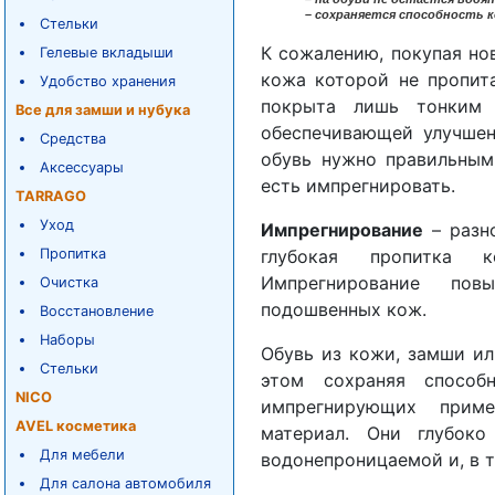
– сохраняется способность 
Стельки
К сожалению, покупая нов
Гелевые вкладыши
кожа которой не пропит
Удобство хранения
покрыта лишь тонким 
Все для замши и нубука
обеспечивающей улучшен
Средства
обувь нужно правильным
Аксессуары
есть импрегнировать.
TARRAGO
Уход
Импрегнирование
– разно
Пропитка
глубокая пропитка к
Импрегнирование пов
Очистка
подошвенных кож.
Восстановление
Наборы
Обувь из кожи, замши ил
Стельки
этом сохраняя способ
NICO
импрегнирующих прим
AVEL косметика
материал. Они глубоко
Для мебели
водонепроницаемой и, в т
Для салона автомобиля