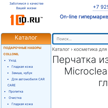
Заботимся о качестве
+7 92
Вашей жизни
On-line гипермарк
Каталог
ПОДАРОЧНЫЕ НАБОРЫ
Каталог
›
косметика для
COLLONIL
Перчатка из
Уход
Гладкая кожа
Microcle
Замша, нубук
г
Для автомобиля CAR
CARE
Пропитка
Очистка
Гладкая кожа