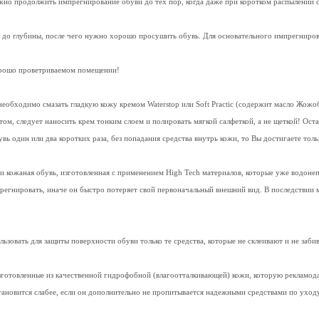
жно продолжить импрегнирование обуви до тех пор, когда даже при коротком распылении 
и до глубины, после чего нужно хорошо просушить обувь. Для основательного импрегниров
орошо проветриваемом помещении!
необходимо смазать гладкую кожу кремом Waterstop или Soft Practic (содержит масло Жож
 этом, следует наносить крем тонким слоем и полировать мягкой салфеткой, а не щеткой! О
увь один или два коротких раза, без попадания средства внутрь кожи, то Вы достигаете то
 и кожаная обувь, изготовленная с применением High Tech материалов, которые уже водон
регнировать, иначе он быстро потеряет свой первоначальный внешний вид. В последствии м
овать для защиты поверхности обуви только те средства, которые не склеивают и не заб
изготовленные из качественной гидрофобной (влагоотталкивающей) кожи, которую рекламо
тановится слабее, если он дополнительно не пропитывается надежными средствами по уход