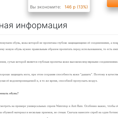
Вы экономите:
146 р (13%)
ная информация
ы покупаем обувь, кожа которой не пропитана глубоко защищающими её соединениями, а по
чему новую обувь нужно правильным образом пропитать перед использованием, то есть им
ения, сутью которой является глубокая пропитка кожи высокомолекулярными соединениям
а хорошо защищать ноги, при этом сохраняя способность кожи “дышать”. Поэтому в качес
елая её водонепроницаемой и, в то же время, способной пропускать воздух.
ровать обувь?
мотреть на примере универсальных спреев Waterstop и Anti Rain. Особенно важно, чтобы 
а обувной материал в несколько приемов, не стекая. Сначала нанесите спрей на один ботин