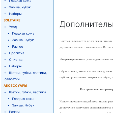
Гладкая кожа
Замша, нубук
Наборы
SOLITAIRE
Дополнитель
Уход
Гладкая кожа
Замша, нубук
Покупая новую обувь не все знают, что м
Разное
улучшение внешнего вида изделия. Вот по
Пропитка
Импрегнирование
– разновидность наполн
Очистка
Наборы
Обувь из кожи, замши или текстиля должн
Щетки, губки, ластики,
глубоко пропитывают поверхность обуви, д
салфетки
АКСЕССУАРЫ
Как правильно импрегни
Щетки, губки, ластики
Гладкая кожа
Импрегнирование гладкой кожи можно расс
Замша, Нубук
достаточное количество спрея наносилось н
Рожки