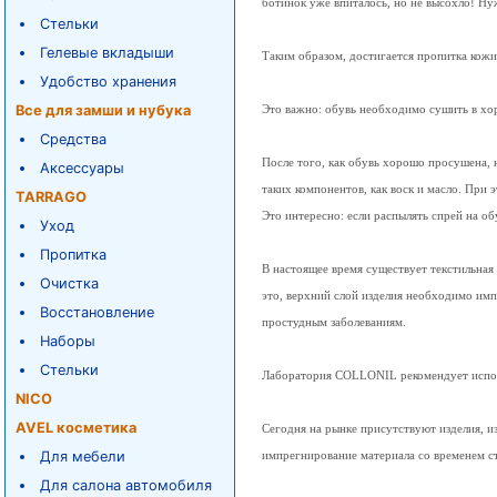
ботинок уже впиталось, но не высохло! Ну
Стельки
Гелевые вкладыши
Таким образом, достигается пропитка кож
Удобство хранения
Все для замши и нубука
Это важно: обувь необходимо сушить в х
Средства
После того, как обувь хорошо просушена, 
Аксессуары
таких компонентов, как воск и масло. При
TARRAGO
Это интересно: если распылять спрей на об
Уход
Пропитка
В настоящее время существует текстильная
Очистка
это, верхний слой изделия необходимо имп
Восстановление
простудным заболеваниям.
Наборы
Стельки
Лаборатория COLLONIL рекомендует использ
NICO
AVEL косметика
Сегодня на рынке присутствуют изделия, 
Для мебели
импрегнирование материала со временем с
Для салона автомобиля