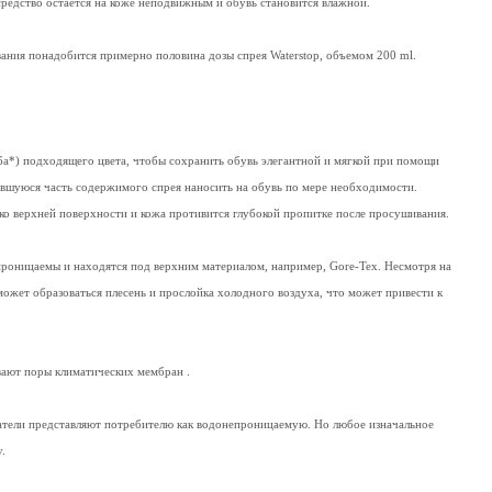
средство остается на коже неподвижным и обувь становится влажной.
ания понадобится примерно половина дозы спрея Waterstop, объемом 200 ml.
оба*) подходящего цвета, чтобы сохранить обувь элегантной и мягкой при помощи
ставшуюся часть содержимого спрея наносить на обувь по мере необходимости.
лько верхней поверхности и кожа противится глубокой пропитке после просушивания.
епроницаемы и находятся под верхним материалом, например, Gore-Tex. Несмотря на
ожет образоваться плесень и прослойка холодного воздуха, что может привести к
ивают поры климатических мембран .
датели представляют потребителю как водонепроницаемую. Но любое изначальное
у.