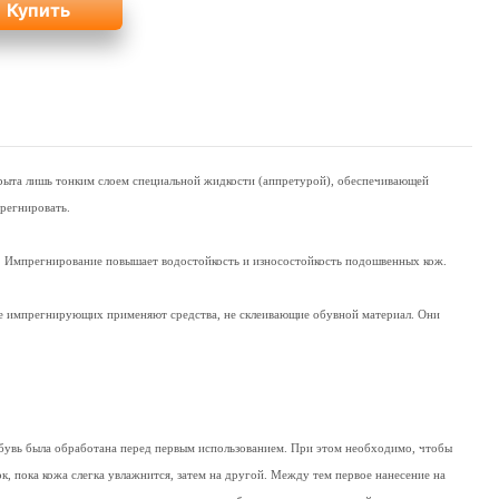
крыта лишь тонким слоем специальной жидкости (аппретурой), обеспечивающей
прегнировать.
и. Импрегнирование повышает водостойкость и износостойкость подошвенных кож.
тве импрегнирующих применяют средства, не склеивающие обувной материал. Они
обувь была обработана перед первым использованием. При этом необходимо, чтобы
ок, пока кожа слегка увлажнится, затем на другой. Между тем первое нанесение на