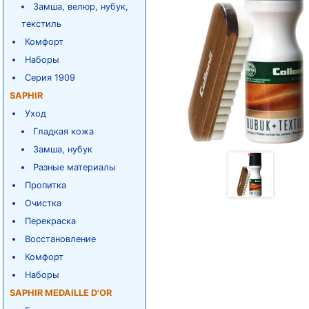
Замша, велюр, нубук,
текстиль
Комфорт
Наборы
Серия 1909
SAPHIR
Уход
Гладкая кожа
Замша, нубук
Разные материалы
Пропитка
Очистка
Перекраска
Восстановление
Комфорт
Наборы
SAPHIR MEDAILLE D'OR