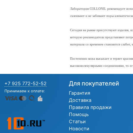
Лаборатория COLLONIL рекомендует исполь
склеивают и не забивают поры климатичес
Сегодня на рынке присутствуют изделия, и
которую рекламодатели представляют потр
материала со временем становится слабее,
Постепенно кожа высыхает и теряет краси
высокомолекулярными соединениями, то е
Для покупателей
+7 925 772-52-52
Принимаем к оплате:
Гарантия
Доставка
Правила продажи
Помощь
Статьи
Новости