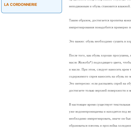
LA CORDONNERIE
неподвижным и обувь становится влажной
Таким образом, достигается пропитка кож
импрегнирования понадобится примерно по
Это важно: обувь необходимо сушить в х
После того, как обувь хорошо просушена, н
масло Жожоба*) подходящего цвета, чтобы 
и масло. При этом, следует наносить крем 
содержимого спрея наносить на обувь по 
Это интересно: если распылять спрей на об
достигаете только верхней поверхности и 
В настоящее время существует текстильная
уже водонепроницаемы и находятся под вер
необходимо импрегнировать, иначе он быс
образоваться плесень и прослойка холодно