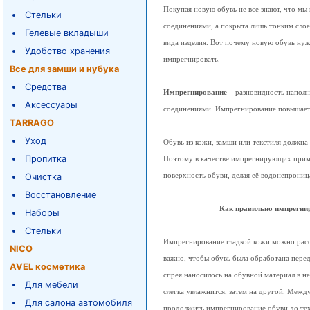
Покупая новую обувь не все знают, что мы
Стельки
соединениями, а покрыта лишь тонким сло
Гелевые вкладыши
вида изделия. Вот почему новую обувь нуж
Удобство хранения
импрегнировать.
Все для замши и нубука
Средства
Импрегнирование
– разновидность наполн
Аксессуары
соединениями. Импрегнирование повышает
TARRAGO
Уход
Обувь из кожи, замши или текстиля должна
Пропитка
Поэтому в качестве импрегнирующих приме
поверхность обуви, делая её водонепрониц
Очистка
Восстановление
Как правильно импрегни
Наборы
Стельки
Импрегнирование гладкой кожи можно рассм
NICO
важно, чтобы обувь была обработана пере
AVEL косметика
спрея наносилось на обувной материал в не
Для мебели
слегка увлажнится, затем на другой. Межд
Для салона автомобиля
продолжить импрегнирование обуви до тех 