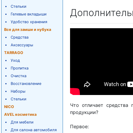
Стельки
Дополнитель
Гелевые вкладыши
Удобство хранения
Все для замши и нубука
Средства
Аксессуары
TARRAGO
Уход
Пропитка
Очистка
Восстановление
Наборы
Стельки
Что отличает средства 
NICO
продукции?
AVEL косметика
Для мебели
Первое:
Для салона автомобиля