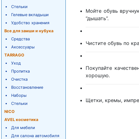
Стельки
Мойте обувь вручну
Гелевые вкладыши
“дышать”.
Удобство хранения
Все для замши и нубука
Средства
Чистите обувь по кр
Аксессуары
TARRAGO
Уход
Покупайте качестве
Пропитка
хорошую.
Очистка
Восстановление
Наборы
Щетки, кремы, импре
Стельки
NICO
AVEL косметика
Для мебели
Для салона автомобиля