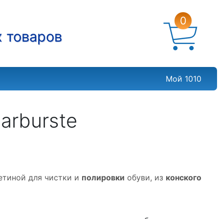
0
х товаров
Мой 1010
harburste
етиной для чистки и
полировки
обуви, из
конского