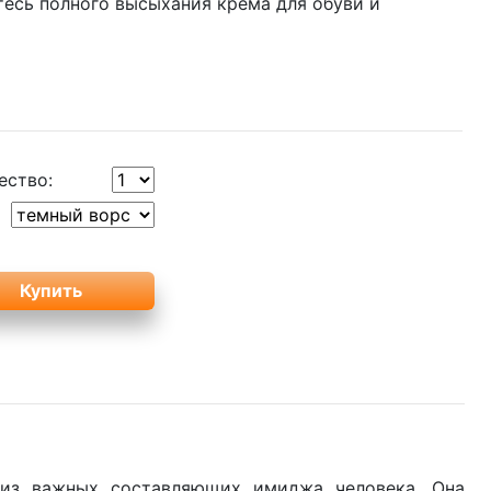
есь полного высыхания крема для обуви и
ество:
 из важных составляющих имиджа человека. Она