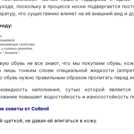
уходе, поскольку в процессе носки подвергается пос
ператур, что существенно влияет на её внешний вид и д
ходу:
и;
ницаемой;
алкивающие свойства;
 и солевых разводов;
и “ дышать”.
вую обувь не все знают, что мы покупаем обувь, к
а лишь тонким слоем специальной жидкости (аппрет
ю обувь нужно правильным образом пропитать перед и
новидность наполнения, сутью которой является
ование повышает водостойкость и износостойкость п
 от Collonil
 щеткой, не давая ей впитаться в кожу.