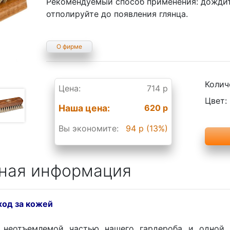
Рекомендуемый способ применения: дождит
отполируйте до появления глянца.
О фирме
Колич
Цена:
714 р
Цвет:
Наша цена:
620 р
Вы экономите:
94 р (13%)
ная информация
ход за кожей
я неотъемлемой частью нашего гардероба и одной