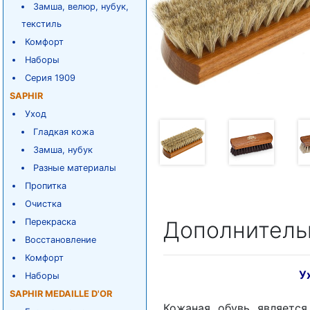
Замша, велюр, нубук,
текстиль
Комфорт
Наборы
Серия 1909
SAPHIR
Уход
Гладкая кожа
Замша, нубук
Разные материалы
Пропитка
Очистка
Перекраска
Дополнитель
Восстановление
Комфорт
У
Наборы
SAPHIR MEDAILLE D'OR
Кожаная обувь являетс