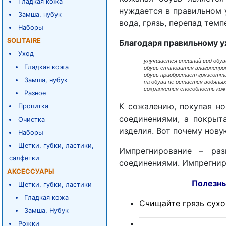
Гладкая кожа
нуждается в правильном 
Замша, нубук
вода, грязь, перепад тем
Наборы
SOLITAIRE
Благодаря правильному у
Уход
–
улучшается внешний вид обув
Гладкая кожа
– обувь становится влагонепро
– обувь приобретает грязеотт
Замша, нубук
– на обуви не остается водяных
– сохраняется способность кож
Разное
К сожалению, покупая но
Пропитка
соединениями, а покрыт
Очистка
изделия. Вот почему нову
Наборы
Щетки, губки, ластики,
Импрегнирование – раз
салфетки
соединениями. Импрегнир
АКСЕССУАРЫ
Полезные советы
Щетки, губки, ластики
Гладкая кожа
Счищайте грязь сухой
Замша, Нубук
Рожки