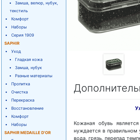
Замша, велюр, нубук,
текстиль
Комфорт
Наборы
Серия 1909
SAPHIR
Уход
Гладкая кожа
Замша, нубук
Разные материалы
Пропитка
Дополнитель
Очистка
Перекраска
У
Восстановление
Комфорт
Кожаная обувь являетс
Наборы
нуждается в правильном 
SAPHIR MEDAILLE D'OR
вода, грязь, перепад тем