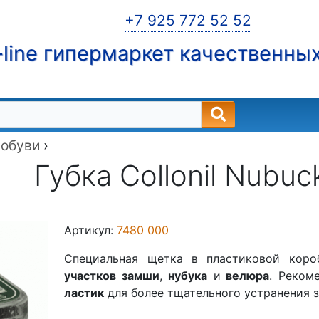
+7 925 772 52 52
line гипермаркет качественны
 обуви
›
Губка Collonil Nubuс
Артикул:
7480 000
Специальная щетка в пластиковой кор
участков замши
,
нубука
и
велюра
. Реком
ластик
для более тщательного устранения з