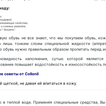
ходу:
и;
ницаемой;
алкивающие свойства;
 и солевых разводов;
и “ дышать”.
вую обувь не все знают, что мы покупаем обувь, к
а лишь тонким слоем специальной жидкости (аппрет
ю обувь нужно правильным образом пропитать перед и
новидность наполнения, сутью которой является
ование повышает водостойкость и износостойкость п
 от Collonil
 щеткой, не давая ей впитаться в кожу.
ю в теплой воде. Применяя специальные средства, Вы