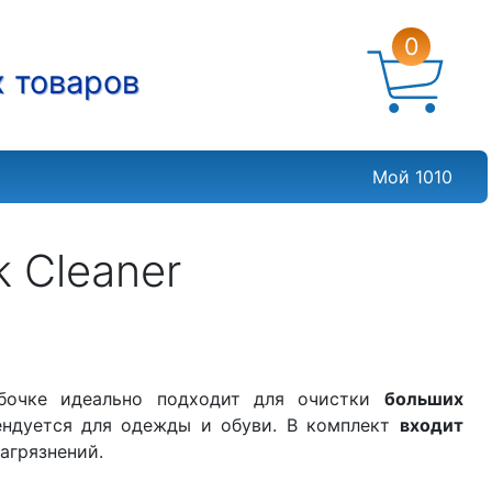
0
х товаров
Мой 1010
k Cleaner
обочке идеально подходит для очистки
больших
ендуется для одежды и обуви. В комплект
входит
агрязнений.