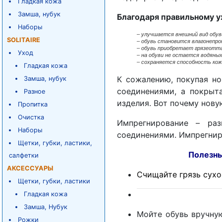
Гладкая кожа
Замша, нубук
Благодаря правильному у
Наборы
–
улучшается внешний вид обув
SOLITAIRE
– обувь становится влагонепро
– обувь приобретает грязеотт
Уход
– на обуви не остается водяных
– сохраняется способность кож
Гладкая кожа
К сожалению, покупая но
Замша, нубук
соединениями, а покрыт
Разное
изделия. Вот почему нову
Пропитка
Очистка
Импрегнирование – раз
Наборы
соединениями. Импрегнир
Щетки, губки, ластики,
Полезные советы
салфетки
АКСЕССУАРЫ
Счищайте грязь сухой
Щетки, губки, ластики
Гладкая кожа
Замша, Нубук
Мойте обувь вручну
Рожки