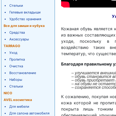
Стельки
Гелевые вкладыши
У
Удобство хранения
Все для замши и нубука
Кожаная обувь является 
Средства
из важных составляющих 
Аксессуары
уходе, поскольку в п
TARRAGO
воздействию таких вн
Уход
температур, что существе
Пропитка
Благодаря правильному у
Очистка
–
улучшается внешний
Восстановление
– обувь становится в
Наборы
– обувь приобретает
– на обуви не остаетс
Стельки
– сохраняется способ
NICO
К сожалению, покупая нов
AVEL косметика
кожа которой не пропит
Для мебели
покрыта лишь тонким 
Для салона автомобиля
обеспечивающей улучшен