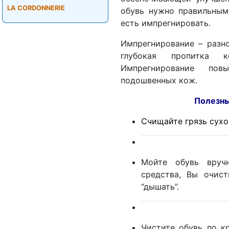
LA CORDONNERIE
обувь нужно правильным
есть импрегнировать.
Импрегнирование – разно
глубокая пропитка к
Импрегнирование пов
подошвенных кож.
Полезные советы
Счищайте грязь сухой
Мойте обувь вруч
средства, Вы очис
“дышать”.
Чистите обувь по к