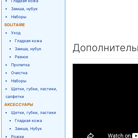
Гладкая кожа
Замша, нубук
Наборы
SOLITAIRE
Уход
Гладкая кожа
Дополнитель
Замша, нубук
Разное
Пропитка
Очистка
Наборы
Щетки, губки, ластики,
салфетки
АКСЕССУАРЫ
Щетки, губки, ластики
Гладкая кожа
Замша, Нубук
Рожки