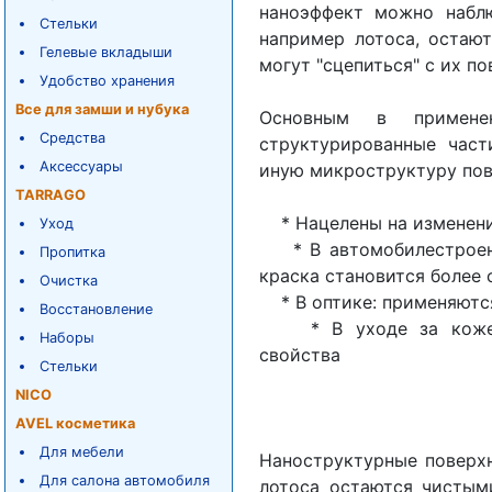
наноэффект можно наблю
Стельки
например лотоса, остают
Гелевые вкладыши
могут "сцепиться" с их п
Удобство хранения
Все для замши и нубука
Основным в применен
Средства
структурированные част
Аксессуары
иную микроструктуру пов
TARRAGO
* Нацелены на изменени
Уход
* В автомобилестроени
Пропитка
краска становится более 
Очистка
* В оптике: применяются
Восстановление
* В уходе за кожей: 
Наборы
свойства
Стельки
NICO
AVEL косметика
Для мебели
Наноструктурные поверхн
Для салона автомобиля
лотоса остаются чистыми