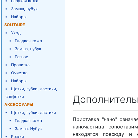
Гладкая кожа
Замша, нубук
Наборы
SOLITAIRE
Уход
Гладкая кожа
Замша, нубук
Разное
Пропитка
Очистка
Наборы
Щетки, губки, ластики,
Дополнитель
салфетки
АКСЕССУАРЫ
Щетки, губки, ластики
Приставка "нано" означа
Гладкая кожа
наночастица сопоставим
Замша, Нубук
находятся повсюду и 
Рожки