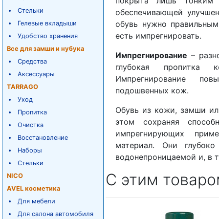
покрыта лишь тонким 
Стельки
обеспечивающей улучшен
обувь нужно правильным
Гелевые вкладыши
есть импрегнировать.
Удобство хранения
Все для замши и нубука
Импрегнирование
– разно
Средства
глубокая пропитка к
Аксессуары
Импрегнирование пов
TARRAGO
подошвенных кож.
Уход
Обувь из кожи, замши ил
Пропитка
этом сохраняя способ
Очистка
импрегнирующих прим
Восстановление
материал. Они глубоко
Наборы
водонепроницаемой и, в т
Стельки
С этим товаро
NICO
AVEL косметика
Для мебели
Для салона автомобиля