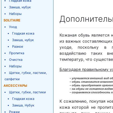
Гладкая кожа
Замша, нубук
Наборы
Дополнитель
SOLITAIRE
Уход
Гладкая кожа
Кожаная обувь является 
Замша, нубук
из важных составляющих 
Разное
уходе, поскольку в п
воздействию таких вн
Пропитка
температур, что существе
Очистка
Наборы
Благодаря правильному у
Щетки, губки, ластики,
– улучшается внешний вид об
салфетки
– обувь становится влагоне
АКСЕССУАРЫ
– обувь приобретает грязе
– на обуви не остается водя
Щетки, губки, ластики
– сохраняется способность 
Гладкая кожа
К сожалению, покупая нов
Замша, Нубук
кожа которой не пропит
Рожки