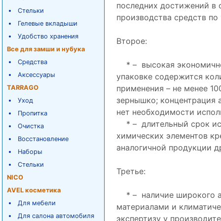
последних достижений в 
Стельки
производства средств по 
Гелевые вкладыши
Удобство хранения
Второе:
Все для замши и нубука
Средства
* – высокая экономично
Аксессуары
упаковке содержится кол
применения – не менее 10
TARRAGO
зернышко; концентрация а
Уход
нет необходимости испол
Пропитка
* – длительный срок ис
Очистка
химических элементов кр
Восстановление
аналогичной продукции д
Наборы
Стельки
Третье:
NICO
AVEL косметика
* – наличие широкого ас
Для мебели
материалами и климатич
Для салона автомобиля
экспертизу у производит