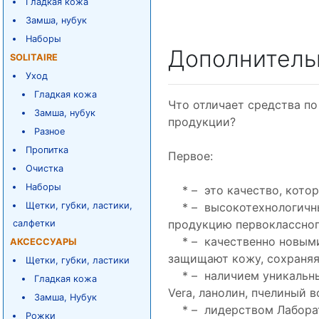
Гладкая кожа
Замша, нубук
Наборы
Дополнитель
SOLITAIRE
Уход
Гладкая кожа
Что отличает средства по
Замша, нубук
продукции?
Разное
Пропитка
Первое:
Очистка
Наборы
* – это качество, котор
Щетки, губки, ластики,
* – высокотехнологичны
продукцию первоклассног
салфетки
* – качественно новыми
АКСЕССУАРЫ
защищают кожу, сохраняя
Щетки, губки, ластики
* – наличием уникальных 
Гладкая кожа
Vera, ланолин, пчелиный 
Замша, Нубук
* – лидерством Лаборат
Рожки