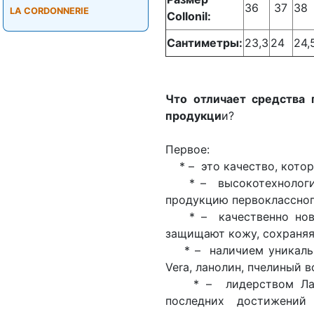
36
37
38
LA CORDONNERIE
Collonil:
Сантиметры:
23,3
24
24,
Что отличает средства 
продукци
и?
Первое:
* – это качество, котор
* – высокотехнологич
продукцию первоклассног
* – качественно новы
защищают кожу, сохраняя 
* – наличием уникальных
Vera, ланолин, пчелиный в
* – лидерством Лабор
последних достижени