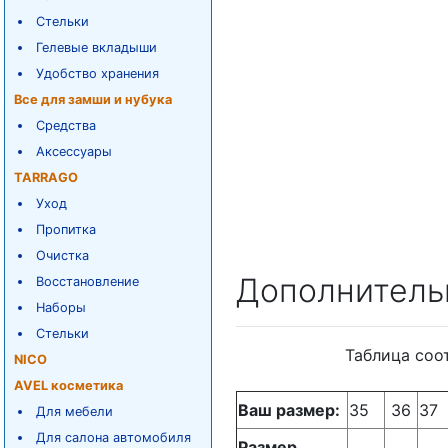
Стельки
Гелевые вкладыши
Удобство хранения
Все для замши и нубука
Средства
Аксессуары
TARRAGO
Уход
Пропитка
Очистка
Дополнитель
Восстановление
Наборы
Стельки
Таблица соо
NICO
AVEL косметика
Ваш размер:
35
36
37
Для мебели
Для салона автомобиля
Размер