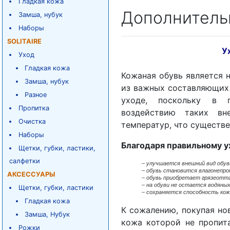
Гладкая кожа
Дополнитель
Замша, нубук
Наборы
SOLITAIRE
У
Уход
Гладкая кожа
Кожаная обувь является 
Замша, нубук
из важных составляющих 
Разное
уходе, поскольку в п
Пропитка
воздействию таких вн
Очистка
температур, что существе
Наборы
Благодаря правильному у
Щетки, губки, ластики,
салфетки
–
улучшается внешний вид обув
– обувь становится влагонепро
АКСЕССУАРЫ
– обувь приобретает грязеотт
– на обуви не остается водяных
Щетки, губки, ластики
– сохраняется способность кож
Гладкая кожа
К сожалению, покупая нов
Замша, Нубук
кожа которой не пропит
Рожки