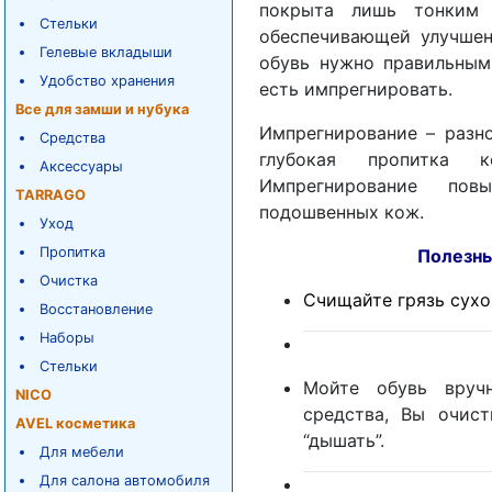
покрыта лишь тонким 
Стельки
обеспечивающей улучшен
Гелевые вкладыши
обувь нужно правильным
Удобство хранения
есть импрегнировать.
Все для замши и нубука
Импрегнирование – разно
Средства
глубокая пропитка к
Аксессуары
Импрегнирование пов
TARRAGO
подошвенных кож.
Уход
Пропитка
Полезные советы
Очистка
Счищайте грязь сухой
Восстановление
Наборы
Стельки
Мойте обувь вруч
NICO
средства, Вы очис
AVEL косметика
“дышать”.
Для мебели
Для салона автомобиля