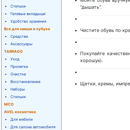
Мойте обувь вручну
Стельки
“дышать”.
Гелевые вкладыши
Удобство хранения
Все для замши и нубука
Чистите обувь по кр
Средства
Аксессуары
TARRAGO
Покупайте качестве
Уход
хорошую.
Пропитка
Очистка
Восстановление
Щетки, кремы, импре
Наборы
Стельки
NICO
AVEL косметика
Для мебели
Для салона автомобиля