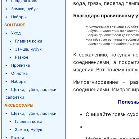
Гладкая кожа
вода, грязь, перепад тем
Замша, нубук
Благодаря правильному у
Наборы
SOLITAIRE
–
улучшается внешний вид обув
– обувь становится влагонепро
Уход
– обувь приобретает грязеотт
– на обуви не остается водяных
Гладкая кожа
– сохраняется способность кож
Замша, нубук
К сожалению, покупая но
Разное
соединениями, а покрыт
Пропитка
изделия. Вот почему нову
Очистка
Импрегнирование – раз
Наборы
соединениями. Импрегнир
Щетки, губки, ластики,
салфетки
Полезные советы
АКСЕССУАРЫ
Щетки, губки, ластики
Счищайте грязь сухой
Гладкая кожа
Замша, Нубук
Рожки