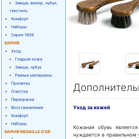
Замша, велюр, нубук,
текстиль
Комфорт
Наборы
Серия 1909
SAPHIR
Уход
Гладкая кожа
Замша, нубук
Разные материалы
Пропитка
Дополнитель
Очистка
Перекраска
Уход за кожей
Восстановление
Комфорт
Наборы
Кожаная обувь являетс
SAPHIR MEDAILLE D'OR
нуждается в правильном 