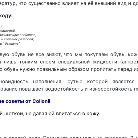
ператур, что существенно влияет на её внешний вид и д
ходу:
и;
ницаемой;
алкивающие свойства;
 и солевых разводов;
и “ дышать”.
вую обувь не все знают, что мы покупаем обувь, к
а лишь тонким слоем специальной жидкости (аппрет
ю обувь нужно правильным образом пропитать перед и
новидность наполнения, сутью которой является
ование повышает водостойкость и износостойкость п
 от Collonil
 щеткой, не давая ей впитаться в кожу.