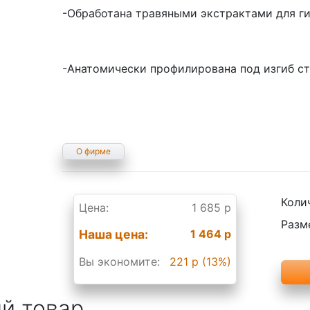
-Обработана травяными экстрактами для ги
-Анатомически профилирована под изгиб с
О фирме
Коли
Цена:
1 685 р
Разм
Наша цена:
1 464 р
Вы экономите:
221 р (13%)
й товар