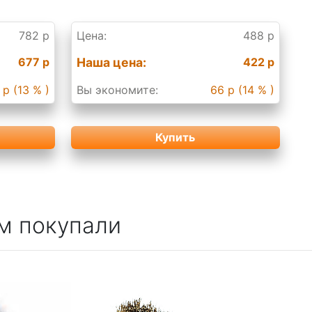
782 р
Цена:
488 р
677 р
Наша цена:
422 р
 р (13 % )
Вы экономите:
66 р (14 % )
Купить
м покупали