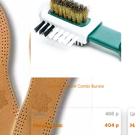
Щетка Collonil Combi Burste
Цена:
466 р
Ц
Наша цена:
404 р
Н