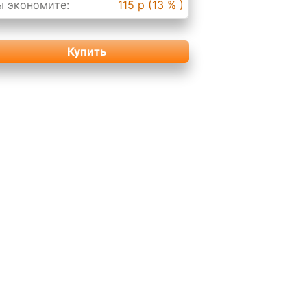
ы экономите:
115 р (13 % )
Купить