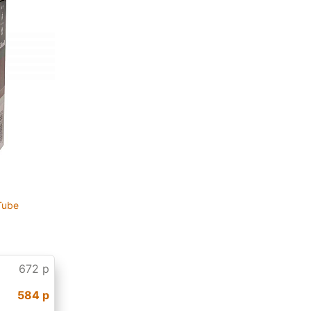
Tube
672 р
584 р