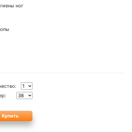
гиены ног
топы
чество:
ер: