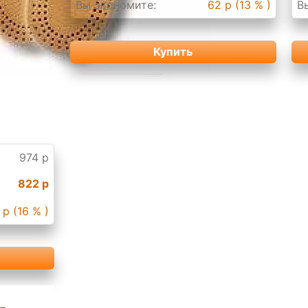
Вы экономите:
62 р (13 % )
В
Купить
974 р
822 р
 р (16 % )