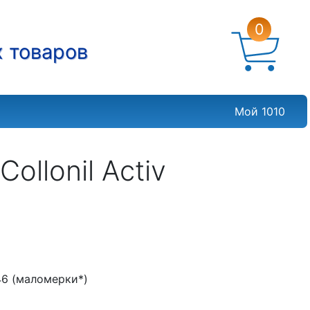
0
х товаров
Мой 1010
ollonil Activ
, 46 (маломерки*)