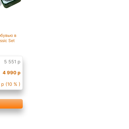
обувью в
ssic Set
5 551 р
4 990 р
 р (10 % )