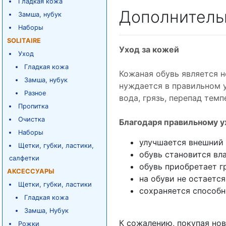
Гладкая кожа
Дополнитель
Замша, нубук
Наборы
SOLITAIRE
Уход за кожей
Уход
Гладкая кожа
Кожаная обувь является 
Замша, нубук
нуждается в правильном у
Разное
вода, грязь, перепад тем
Пропитка
Очистка
Благодаря правильному у
Наборы
улучшается внешний 
Щетки, губки, ластики,
обувь становится вл
салфетки
обувь приобретает г
АКСЕССУАРЫ
на обуви не остаетс
Щетки, губки, ластики
сохраняется способн
Гладкая кожа
Замша, Нубук
К сожалению, покупая нов
Рожки