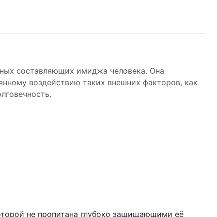
жных составляющих имиджа человека. Она
оянному воздействию таких внешних факторов, как
олговечность.
 которой не пропитана глубоко защищающими её