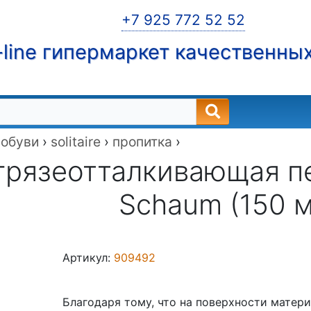
+7 925 772 52 52
line гипермаркет качественны
 обуви
›
solitaire
›
пропитка
›
грязеотталкивающая пен
Schaum (150 м
Артикул:
909492
Благодаря тому, что на поверхности матер