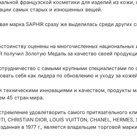
нальной французской косметики для изделий из кожи,
рации самых старых и изношенных вещей.
говая марка SAPHIR сразу же выделилась среди других
остоинству оценены на многочисленных национальных 
R получил Золотую Медаль за качество своей продукц
сотрудничество с самыми крупными специалистами по 
вать себя как лидера по обновлению и уходу за кожей
 техническими инновациями и качеством, продукты м
ем 45 стран мира.
стремление удовлетворить самого притязательного кл
TI, CHRISTIAN DIOR, LOUIS VUITTON, CHANEL, HERMES,
зданная в 1977 г., является владельцем торговой марки