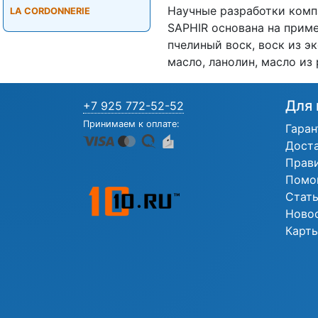
Научные разработки комп
LA CORDONNERIE
SAPHIR основана на прим
пчелиный воск, воск из э
масло, ланолин, масло из
Для 
+7 925 772-52-52
Принимаем к оплате:
Гаран
Дост
Прав
Помо
Стат
Ново
Карты