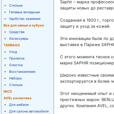
Saphir – марка профессио
Стельки
защиты новых до рестав
Гелевые вкладыши
Удобство хранения
Созданная в 1920 г., тор
Все для замши и нубука
защиту и уход за кожей.
Средства
Эти инновации были по д
Аксессуары
выставке в Париже SAPHI
TARRAGO
Уход
С этого момента тесное 
Пропитка
марке SAPHIR позициониро
Очистка
Восстановление
Широко известные своими
Наборы
экспортируется в более ч
Стельки
NICO
Этот неоценимый опыт и 
AVEL косметика
престижных марок: BERLU
Для мебели
других. Компания AVEL, со
Для салона автомобиля