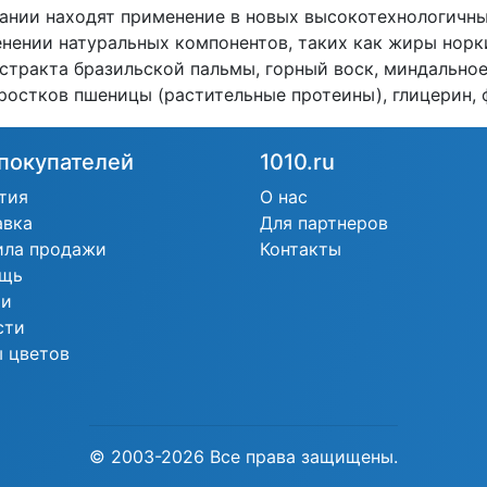
ании находят применение в новых высокотехнологичны
енении натуральных компонентов, таких как жиры норк
кстракта бразильской пальмы, горный воск, миндально
 ростков пшеницы (растительные протеины), глицерин,
покупателей
1010.ru
тия
О нас
авка
Для партнеров
ила продажи
Контакты
щь
ьи
сти
 цветов
© 2003-2026 Все права защищены.