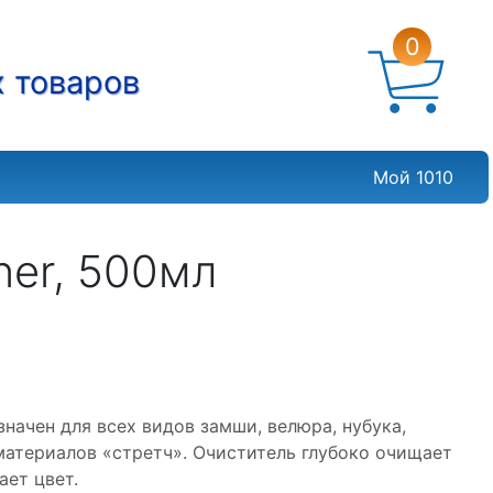
0
х товаров
Мой 1010
ner, 500мл
начен для всех видов замши, велюра, нубука,
материалов «стретч». Очиститель глубоко очищает
ает цвет.