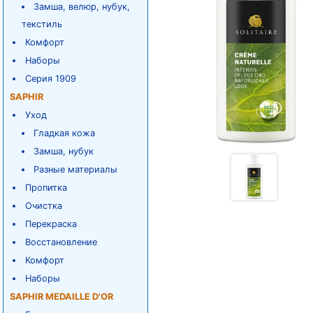
Замша, велюр, нубук,
текстиль
Комфорт
Наборы
Серия 1909
SAPHIR
Уход
Гладкая кожа
Замша, нубук
Разные материалы
Пропитка
Очистка
Перекраска
Восстановление
Комфорт
Наборы
SAPHIR MEDAILLE D'OR