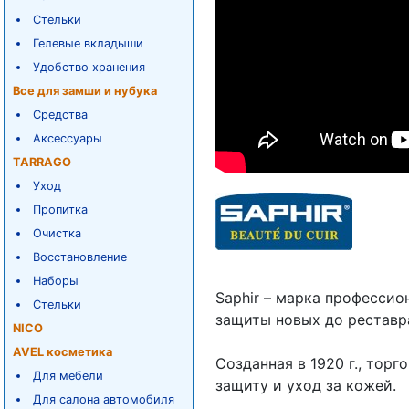
Стельки
Гелевые вкладыши
Удобство хранения
Все для замши и нубука
Средства
Аксессуары
TARRAGO
Уход
Пропитка
Очистка
Восстановление
Наборы
Saphir – марка профессио
Стельки
защиты новых до рестав
NICO
AVEL косметика
Созданная в 1920 г., тор
Для мебели
защиту и уход за кожей.
Для салона автомобиля