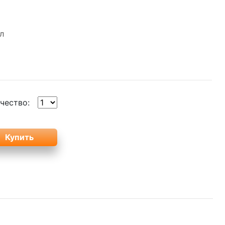
л
чество: