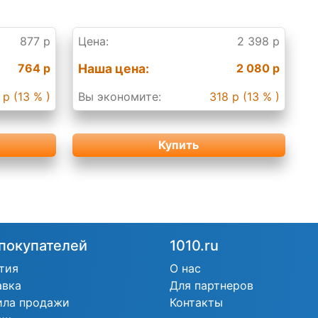
877 р
Цена:
2 398 р
764 р
Наша цена:
2 080 р
 р (13 % )
Вы экономите:
318 р (13 % )
Купить
покупателей
1010.ru
тия
О нас
авка
Для партнеров
ила продажи
Контакты