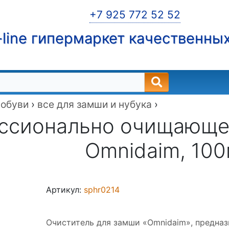
+7 925 772 52 52
line гипермаркет качественны
 обуви
›
все для замши и нубука
›
ссионально очищающее
Omnidaim, 10
Артикул:
sphr0214
Очиститель для замши «Omnidaim», предназ