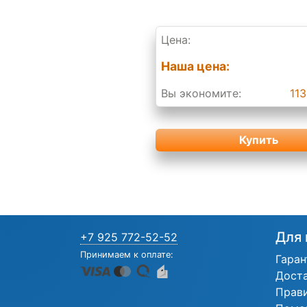
Цена:
Наша цена:
Вы экономите:
113
Купить
Для 
+7 925 772-52-52
Принимаем к оплате:
Гаран
Дост
Прав