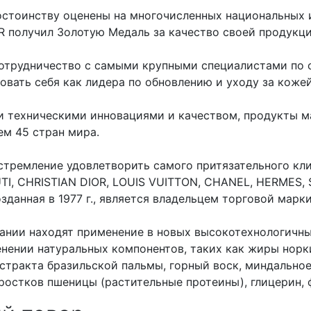
остоинству оценены на многочисленных национальных 
R получил Золотую Медаль за качество своей продукц
сотрудничество с самыми крупными специалистами по 
вать себя как лидера по обновлению и уходу за кожей
 техническими инновациями и качеством, продукты м
ем 45 стран мира.
стремление удовлетворить самого притязательного кл
TI, CHRISTIAN DIOR, LOUIS VUITTON, CHANEL, HERMES,
зданная в 1977 г., является владельцем торговой марки
ании находят применение в новых высокотехнологичны
енении натуральных компонентов, таких как жиры норк
кстракта бразильской пальмы, горный воск, миндально
 ростков пшеницы (растительные протеины), глицерин,